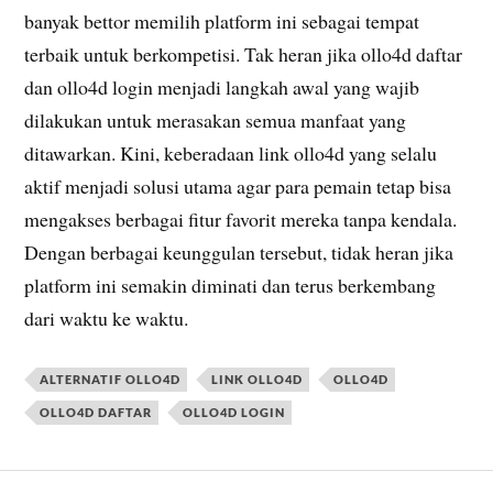
banyak bettor memilih platform ini sebagai tempat
terbaik untuk berkompetisi. Tak heran jika ollo4d daftar
dan ollo4d login menjadi langkah awal yang wajib
dilakukan untuk merasakan semua manfaat yang
ditawarkan. Kini, keberadaan link ollo4d yang selalu
aktif menjadi solusi utama agar para pemain tetap bisa
mengakses berbagai fitur favorit mereka tanpa kendala.
Dengan berbagai keunggulan tersebut, tidak heran jika
platform ini semakin diminati dan terus berkembang
dari waktu ke waktu.
ALTERNATIF OLLO4D
LINK OLLO4D
OLLO4D
OLLO4D DAFTAR
OLLO4D LOGIN