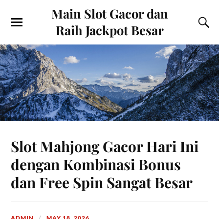
Main Slot Gacor dan
Raih Jackpot Besar
Slot Mahjong Gacor Hari Ini
dengan Kombinasi Bonus
dan Free Spin Sangat Besar
ADMIN
MAY 18, 2026