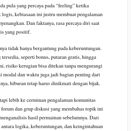
a pula yang percaya pada “feeling” ketika
 logis, kebiasaan ini justru membuat pengalaman
yenangkan. Dan faktanya, rasa percaya diri saat
s yang positif.
sanya tidak hanya bergantung pada keberuntungan.
tersedia, seperti bonus, putaran gratis, hingga
i, risiko kerugian bisa ditekan tanpa mengurangi
si modal dan waktu juga jadi bagian penting dari
nya, hiburan tetap harus dinikmati dengan bijak.
n, tapi lebih ke cerminan pengalaman komunitas
k forum dan grup diskusi yang membahas topik ini
a menganalisis hasil permainan sebelumnya. Dari
: antara logika, keberuntungan, dan keingintahuan