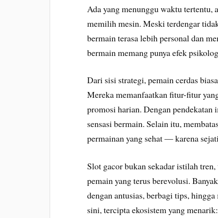
Ada yang menunggu waktu tertentu, ad
memilih mesin. Meski terdengar tidak
bermain terasa lebih personal dan men
bermain memang punya efek psikologi
Dari sisi strategi, pemain cerdas bia
Mereka memanfaatkan fitur-fitur yang 
promosi harian. Dengan pendekatan in
sensasi bermain. Selain itu, membata
permainan yang sehat — karena sejati
Slot gacor bukan sekadar istilah tre
pemain yang terus berevolusi. Banya
dengan antusias, berbagi tips, hingg
sini, tercipta ekosistem yang menarik