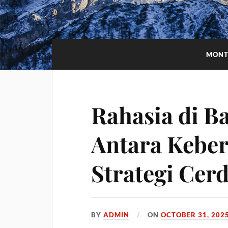
MONT
Rahasia di Ba
Antara Kebe
Strategi Cer
BY
ADMIN
ON
OCTOBER 31, 202