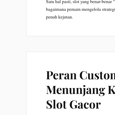
Satu hal pasti, slot yang benar-benar
bagaimana pemain mengelola strategi
penuh kejutan.
Peran Custom
Menunjang Ke
Slot Gacor