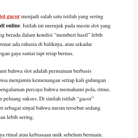
lot gacor
menjadi salah satu istilah yang sering
di online
. Istilah ini merujuk pada mesin slot yang
g berada dalam kondisi “memberi hasil” lebih
enar ada rahasia di baliknya, atau sekadar
gan gaya santai tapi tetap bernas.
mi bahwa slot adalah permainan berbasis
 bisa menjamin kemenangan setiap kali gulungan
pengalaman percaya bahwa memahami pola, ritme,
peluang sukses. Di sinilah istilah “gacor”
i sebagai sinyal bahwa mesin tersebut sedang
n lebih sering.
a ritual atau kebiasaan unik sebelum bermain.