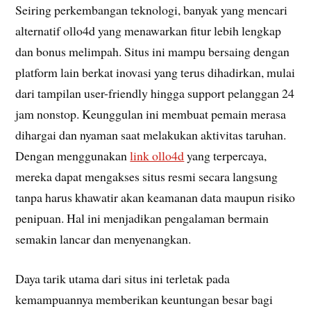
Seiring perkembangan teknologi, banyak yang mencari
alternatif ollo4d yang menawarkan fitur lebih lengkap
dan bonus melimpah. Situs ini mampu bersaing dengan
platform lain berkat inovasi yang terus dihadirkan, mulai
dari tampilan user-friendly hingga support pelanggan 24
jam nonstop. Keunggulan ini membuat pemain merasa
dihargai dan nyaman saat melakukan aktivitas taruhan.
Dengan menggunakan
link ollo4d
yang terpercaya,
mereka dapat mengakses situs resmi secara langsung
tanpa harus khawatir akan keamanan data maupun risiko
penipuan. Hal ini menjadikan pengalaman bermain
semakin lancar dan menyenangkan.
Daya tarik utama dari situs ini terletak pada
kemampuannya memberikan keuntungan besar bagi