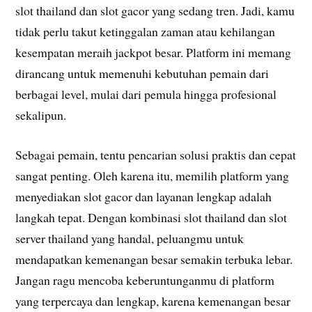
slot thailand dan slot gacor yang sedang tren. Jadi, kamu
tidak perlu takut ketinggalan zaman atau kehilangan
kesempatan meraih jackpot besar. Platform ini memang
dirancang untuk memenuhi kebutuhan pemain dari
berbagai level, mulai dari pemula hingga profesional
sekalipun.
Sebagai pemain, tentu pencarian solusi praktis dan cepat
sangat penting. Oleh karena itu, memilih platform yang
menyediakan slot gacor dan layanan lengkap adalah
langkah tepat. Dengan kombinasi slot thailand dan slot
server thailand yang handal, peluangmu untuk
mendapatkan kemenangan besar semakin terbuka lebar.
Jangan ragu mencoba keberuntunganmu di platform
yang terpercaya dan lengkap, karena kemenangan besar