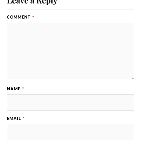
COMMENT
*
NAME
*
EMAIL
*