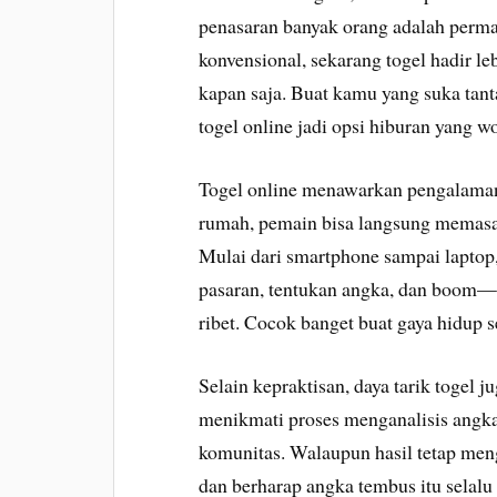
penasaran banyak orang adalah permai
konvensional, sekarang togel hadir le
kapan saja. Buat kamu yang suka tanta
togel online jadi opsi hiburan yang wo
Togel online menawarkan pengalaman 
rumah, pemain bisa langsung memasang
Mulai dari smartphone sampai laptop, 
pasaran, tentukan angka, dan boom—k
ribet. Cocok banget buat gaya hidup s
Selain kepraktisan, daya tarik togel 
menikmati proses menganalisis angka
komunitas. Walaupun hasil tetap men
dan berharap angka tembus itu selalu 