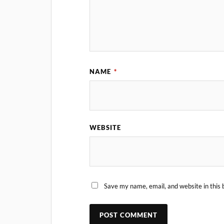
NAME
*
WEBSITE
Save my name, email, and website in this 