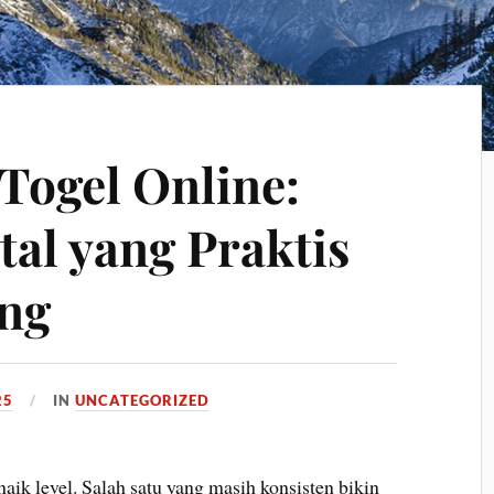
 Togel Online:
tal yang Praktis
ng
25
IN
UNCATEGORIZED
 naik level. Salah satu yang masih konsisten bikin