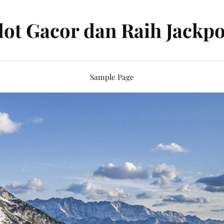
lot Gacor dan Raih Jackpo
Sample Page