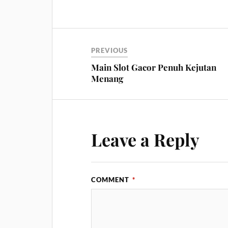
PREVIOUS
Main Slot Gacor Penuh Kejutan
Menang
Leave a Reply
COMMENT
*