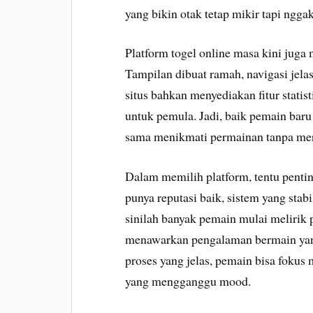
yang bikin otak tetap mikir tapi ngga
Platform togel online masa kini juga
Tampilan dibuat ramah, navigasi jelas
situs bahkan menyediakan fitur statis
untuk pemula. Jadi, baik pemain ba
sama menikmati permainan tanpa mera
Dalam memilih platform, tentu pentin
punya reputasi baik, sistem yang stabi
sinilah banyak pemain mulai melirik 
menawarkan pengalaman bermain yang
proses yang jelas, pemain bisa fokus
yang mengganggu mood.