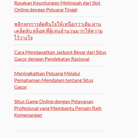
Rasakan Keuntungan Melimpah dari Slot
Online dengan Peluang Tinggi
พลิกทุกการตัดสินใจให้เหนือกว่าเดิม ผ่าน
เคล็ดลับ สล็อต ที่ผู้เล่นจำนวนมากให้ความ
ไว้วางใจ
Cara Mendapatkan Jackpot Besar dari Situs
Gacor dengan Pendekatan Rasional
Meningkatkan Peluang Melalui
Pemahaman Mendalam tentang Situs
Gacor
Situs Game Online dengan Pelayanan
Profesional yang Membantu Pemain Raih
Kemenangan