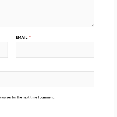
EMAIL
*
browser for the next time I comment.