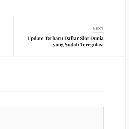
NEXT
Update Terbaru Daftar Slot Dunia
yang Sudah Teregulasi