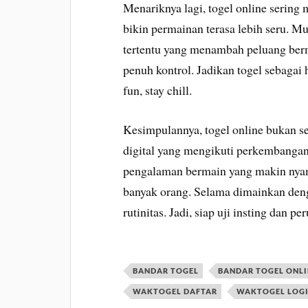
Menariknya lagi, togel online serin
bikin permainan terasa lebih seru. Mu
tertentu yang menambah peluang berma
penuh kontrol. Jadikan togel sebagai
fun, stay chill.
Kesimpulannya, togel online bukan se
digital yang mengikuti perkembangan
pengalaman bermain yang makin nyaman
banyak orang. Selama dimainkan dengan
rutinitas. Jadi, siap uji insting dan p
BANDAR TOGEL
BANDAR TOGEL ONLI
WAKTOGEL DAFTAR
WAKTOGEL LOG