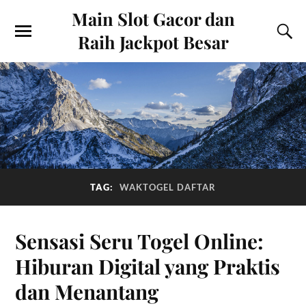
Main Slot Gacor dan
Raih Jackpot Besar
TAG:
WAKTOGEL DAFTAR
Sensasi Seru Togel Online:
Hiburan Digital yang Praktis
dan Menantang