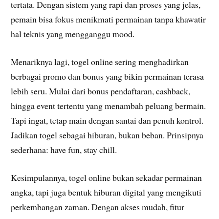
tertata. Dengan sistem yang rapi dan proses yang jelas,
pemain bisa fokus menikmati permainan tanpa khawatir
hal teknis yang mengganggu mood.
Menariknya lagi, togel online sering menghadirkan
berbagai promo dan bonus yang bikin permainan terasa
lebih seru. Mulai dari bonus pendaftaran, cashback,
hingga event tertentu yang menambah peluang bermain.
Tapi ingat, tetap main dengan santai dan penuh kontrol.
Jadikan togel sebagai hiburan, bukan beban. Prinsipnya
sederhana: have fun, stay chill.
Kesimpulannya, togel online bukan sekadar permainan
angka, tapi juga bentuk hiburan digital yang mengikuti
perkembangan zaman. Dengan akses mudah, fitur