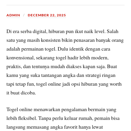
ADMIN
DECEMBER 22, 2025
Di era serba digital, hiburan pun ikut naik level. Salah
satu yang masih konsisten bikin penasaran banyak orang
adalah permainan togel. Dulu identik dengan cara
konvensional, sekarang togel hadir lebih modern,
praktis, dan tentunya mudah diakses kapan saja. Buat
kamu yang suka tantangan angka dan strategi ringan
tapi tetap fun, togel online jadi opsi hiburan yang worth
it buat dicoba.
Togel online menawarkan pengalaman bermain yang
lebih fleksibel. Tanpa perlu keluar rumah, pemain bisa
langsung memasang angka favorit hanya lewat