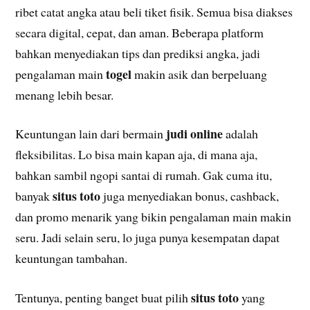
ribet catat angka atau beli tiket fisik. Semua bisa diakses
secara digital, cepat, dan aman. Beberapa platform
bahkan menyediakan tips dan prediksi angka, jadi
togel
pengalaman main
makin asik dan berpeluang
menang lebih besar.
judi online
Keuntungan lain dari bermain
adalah
fleksibilitas. Lo bisa main kapan aja, di mana aja,
bahkan sambil ngopi santai di rumah. Gak cuma itu,
situs toto
banyak
juga menyediakan bonus, cashback,
dan promo menarik yang bikin pengalaman main makin
seru. Jadi selain seru, lo juga punya kesempatan dapat
keuntungan tambahan.
situs toto
Tentunya, penting banget buat pilih
yang