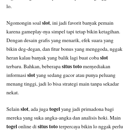
lo.
slot
Ngomongin soal
, ini jadi favorit banyak pemain
karena gameplay-nya simpel tapi tetap bikin ketagihan.
Dengan desain grafis yang menarik, efek suara yang
bikin deg-degan, dan fitur bonus yang menggoda, nggak
slot
heran kalau banyak yang balik lagi buat coba
situs toto
terbaru. Bahkan, beberapa
menyediakan
slot
informasi
yang sedang gacor atau punya peluang
menang tinggi, jadi lo bisa strategi main tanpa sekadar
nekat.
slot
togel
Selain
, ada juga
yang jadi primadona bagi
mereka yang suka angka-angka dan analisis hoki. Main
togel
situs toto
online di
terpercaya bikin lo nggak perlu