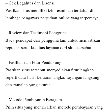
– Cek Legalitas dan Lisensi
Pastikan situs memiliki izin resmi dan terdaftar di
lembaga pengawas perjudian online yang terpercaya.
– Review dan Testimoni Pengguna
Baca pendapat dari pengguna lain untuk memastikan
reputasi serta kualitas layanan dari situs tersebut.
– Fasilitas dan Fitur Pendukung
Pastikan situs tersebut menyediakan fitur lengkap
seperti data hasil keluaran angka, tayangan langsung,
dan ramalan yang akurat.
– Metode Pembayaran Beragam
Pilih situs yang menawarkan metode pembayaran yang