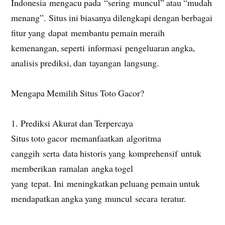
Indonesia mengacu pada “sering muncul” atau “mudah
menang”. Situs ini biasanya dilengkapi dengan berbagai
fitur yang dapat membantu pemain meraih
kemenangan, seperti informasi pengeluaran angka,
analisis prediksi, dan tayangan langsung.
Mengapa Memilih Situs Toto Gacor?
1. Prediksi Akurat dan Terpercaya
Situs toto gacor memanfaatkan algoritma
canggih serta data historis yang komprehensif untuk
memberikan ramalan angka togel
yang tepat. Ini meningkatkan peluang pemain untuk
mendapatkan angka yang muncul secara teratur.