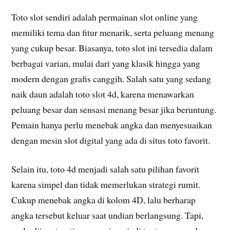
Toto slot sendiri adalah permainan slot online yang
memiliki tema dan fitur menarik, serta peluang menang
yang cukup besar. Biasanya, toto slot ini tersedia dalam
berbagai varian, mulai dari yang klasik hingga yang
modern dengan grafis canggih. Salah satu yang sedang
naik daun adalah toto slot 4d, karena menawarkan
peluang besar dan sensasi menang besar jika beruntung.
Pemain hanya perlu menebak angka dan menyesuaikan
dengan mesin slot digital yang ada di situs toto favorit.
Selain itu, toto 4d menjadi salah satu pilihan favorit
karena simpel dan tidak memerlukan strategi rumit.
Cukup menebak angka di kolom 4D, lalu berharap
angka tersebut keluar saat undian berlangsung. Tapi,