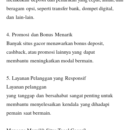
beragam opsi, seperti transfer bank, dompet digital,
dan lain-lain.
4. Promosi dan Bonus Menarik
Banyak situs gacor menawarkan bonus deposit,
cashback, atau promosi lainnya yang dapat
membantu meningkatkan modal bermain.
5. Layanan Pelanggan yang Responsif
Layanan pelanggan
yang tanggap dan bersahabat sangat penting untuk
membantu menyelesaikan kendala yang dihadapi
pemain saat bermain.
Mengapa Memilih Situs Togel Gacor?