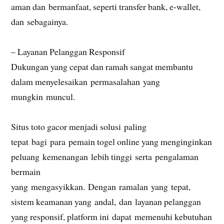
aman dan bermanfaat, seperti transfer bank, e-wallet,
dan sebagainya.
– Layanan Pelanggan Responsif
Dukungan yang cepat dan ramah sangat membantu
dalam menyelesaikan permasalahan yang
mungkin muncul.
Situs toto gacor menjadi solusi paling
tepat bagi para pemain togel online yang menginginkan
peluang kemenangan lebih tinggi serta pengalaman
bermain
yang mengasyikkan. Dengan ramalan yang tepat,
sistem keamanan yang andal, dan layanan pelanggan
yang responsif, platform ini dapat memenuhi kebutuhan