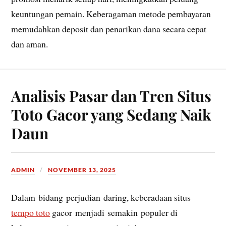
keuntungan pemain. Keberagaman metode pembayaran
memudahkan deposit dan penarikan dana secara cepat
dan aman.
Analisis Pasar dan Tren Situs
Toto Gacor yang Sedang Naik
Daun
ADMIN
NOVEMBER 13, 2025
Dalam bidang perjudian daring, keberadaan situs
tempo toto
gacor menjadi semakin populer di