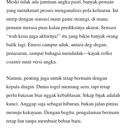
Meski tidak ada jaminan angka pasti, banyak pemain
yang menikmati proses menganalisis pola keluaran. Ini
mirip dengan sensasi main game strategi, di mana
pemain merasa puas kalau prediksinya akurat. Sensasi
“wah kena juga akhirnya!” itu yang bikin banyak orang
balik lagi. Emosi campur aduk, antara deg-degan,
penasaran, sampai bahagia mendadak—kayak roller
coaster mini versi angka.
Namun, penting juga untuk tetap bermain dengan
kepala dingin. Dunia togel memang seru, tapi tetap
perlu batasan biar nggak kebablasan. Sikap bijak adalah
kunci. Anggap saja sebagai hiburan, bukan jalan pintas
menuju kekayaan. Dengan begitu, pengalaman bermain
tetap fun tanpa membuat beban baru.