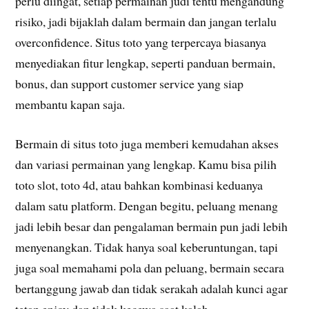
perlu diingat, setiap permainan judi tentu mengandung
risiko, jadi bijaklah dalam bermain dan jangan terlalu
overconfidence. Situs toto yang terpercaya biasanya
menyediakan fitur lengkap, seperti panduan bermain,
bonus, dan support customer service yang siap
membantu kapan saja.
Bermain di situs toto juga memberi kemudahan akses
dan variasi permainan yang lengkap. Kamu bisa pilih
toto slot, toto 4d, atau bahkan kombinasi keduanya
dalam satu platform. Dengan begitu, peluang menang
jadi lebih besar dan pengalaman bermain pun jadi lebih
menyenangkan. Tidak hanya soal keberuntungan, tapi
juga soal memahami pola dan peluang, bermain secara
bertanggung jawab dan tidak serakah adalah kunci agar