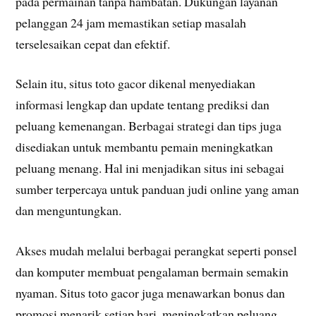
pada permainan tanpa hambatan. Dukungan layanan
pelanggan 24 jam memastikan setiap masalah
terselesaikan cepat dan efektif.
Selain itu, situs toto gacor dikenal menyediakan
informasi lengkap dan update tentang prediksi dan
peluang kemenangan. Berbagai strategi dan tips juga
disediakan untuk membantu pemain meningkatkan
peluang menang. Hal ini menjadikan situs ini sebagai
sumber terpercaya untuk panduan judi online yang aman
dan menguntungkan.
Akses mudah melalui berbagai perangkat seperti ponsel
dan komputer membuat pengalaman bermain semakin
nyaman. Situs toto gacor juga menawarkan bonus dan
promosi menarik setiap hari, meningkatkan peluang