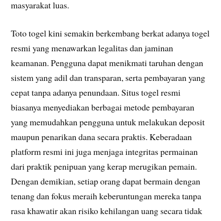
masyarakat luas.
Toto togel kini semakin berkembang berkat adanya togel
resmi yang menawarkan legalitas dan jaminan
keamanan. Pengguna dapat menikmati taruhan dengan
sistem yang adil dan transparan, serta pembayaran yang
cepat tanpa adanya penundaan. Situs togel resmi
biasanya menyediakan berbagai metode pembayaran
yang memudahkan pengguna untuk melakukan deposit
maupun penarikan dana secara praktis. Keberadaan
platform resmi ini juga menjaga integritas permainan
dari praktik penipuan yang kerap merugikan pemain.
Dengan demikian, setiap orang dapat bermain dengan
tenang dan fokus meraih keberuntungan mereka tanpa
rasa khawatir akan risiko kehilangan uang secara tidak