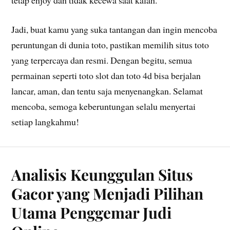
tetap enjoy dan tidak kecewa saat kalah.
Jadi, buat kamu yang suka tantangan dan ingin mencoba
peruntungan di dunia toto, pastikan memilih situs toto
yang terpercaya dan resmi. Dengan begitu, semua
permainan seperti toto slot dan toto 4d bisa berjalan
lancar, aman, dan tentu saja menyenangkan. Selamat
mencoba, semoga keberuntungan selalu menyertai
setiap langkahmu!
Analisis Keunggulan Situs
Gacor yang Menjadi Pilihan
Utama Penggemar Judi