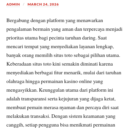
ADMIN
MARCH 24, 2026
Bergabung dengan platform yang menawarkan
pengalaman bermain yang aman dan terpercaya menjadi
prioritas utama bagi pecinta taruhan daring. Saat
mencari tempat yang menyediakan layanan lengkap,
banyak orang memilih situs toto sebagai pilihan utama.
Keberadaan situs toto kini semakin diminati karena
menyediakan berbagai fitur menarik, mulai dari taruhan
olahraga hingga permainan kasino online yang
mengasyikkan. Keunggulan utama dari platform ini
adalah transparansi serta kejujuran yang dijaga ketat,
membuat pemain merasa nyaman dan percaya diri saat
melakukan transaksi. Dengan sistem keamanan yang
canggih, setiap pengguna bisa menikmati permainan