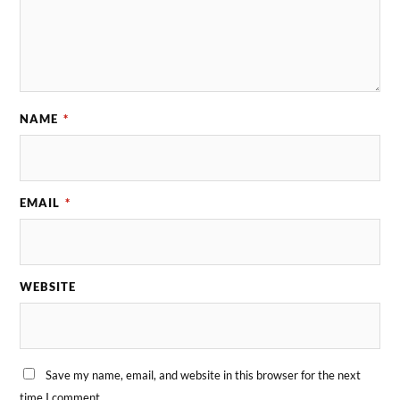
NAME
*
EMAIL
*
WEBSITE
Save my name, email, and website in this browser for the next
time I comment.