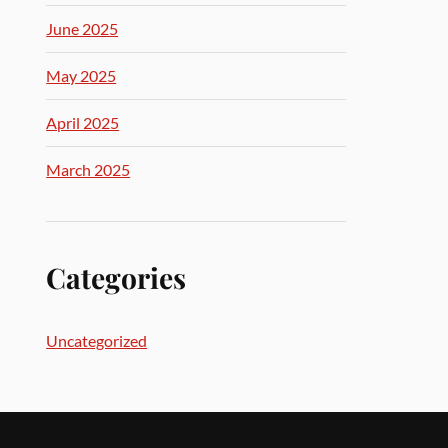
June 2025
May 2025
April 2025
March 2025
Categories
Uncategorized