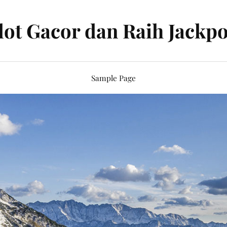
lot Gacor dan Raih Jackpo
Sample Page