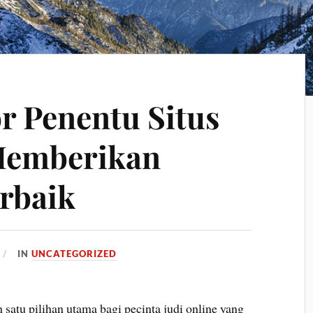
r Penentu Situs
Memberikan
rbaik
IN
UNCATEGORIZED
 satu pilihan utama bagi pecinta judi online yang