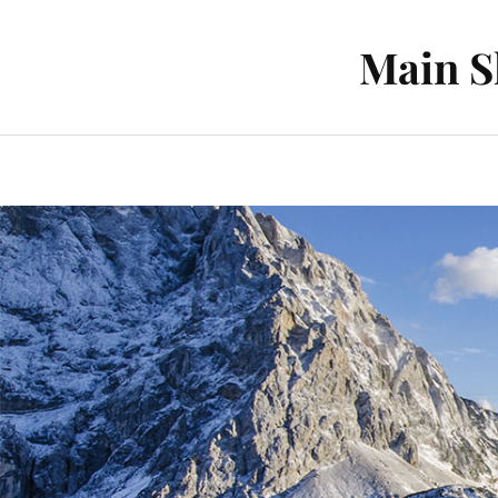
Main S