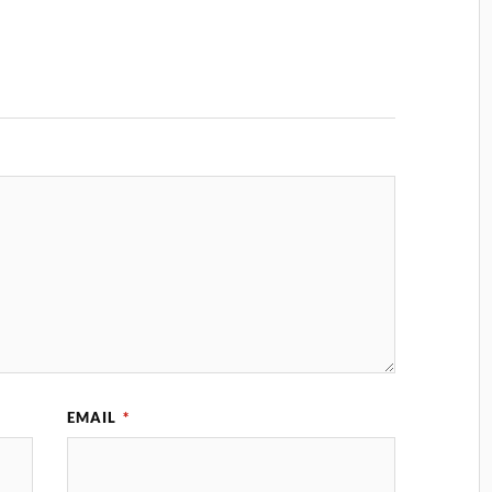
EMAIL
*