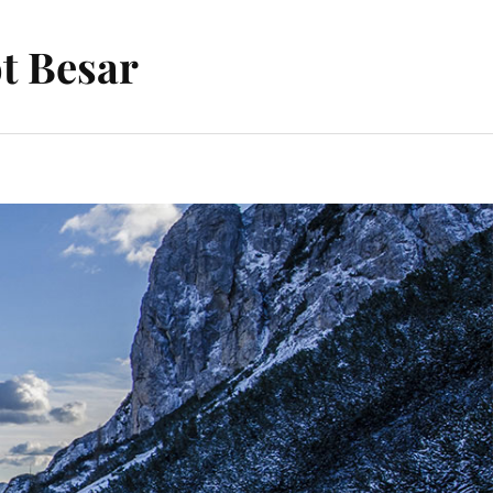
t Besar