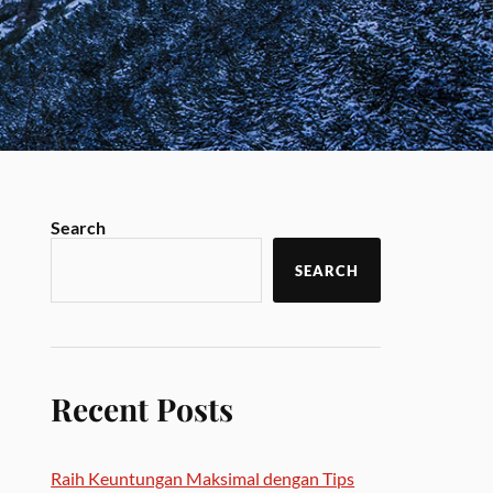
Search
SEARCH
Recent Posts
Raih Keuntungan Maksimal dengan Tips