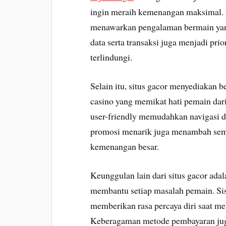
ingin meraih kemenangan maksimal. Den
menawarkan pengalaman bermain ya
data serta transaksi juga menjadi pr
terlindungi.
Selain itu, situs gacor menyediakan be
casino yang memikat hati pemain dar
user-friendly memudahkan navigasi da
promosi menarik juga menambah sema
kemenangan besar.
Keunggulan lain dari situs gacor ada
membantu setiap masalah pemain. Si
memberikan rasa percaya diri saat m
Keberagaman metode pembayaran jug