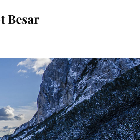
t Besar