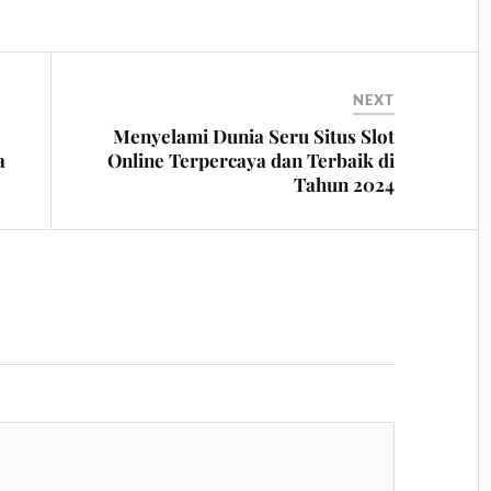
NEXT
Menyelami Dunia Seru Situs Slot
a
Online Terpercaya dan Terbaik di
Tahun 2024