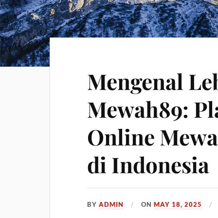
Mengenal Le
Mewah89: Pla
Online Mewa
di Indonesia
BY
ADMIN
ON
MAY 18, 2025