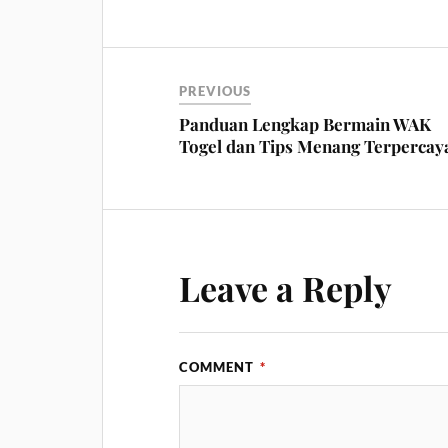
PREVIOUS
Panduan Lengkap Bermain WAK
Togel dan Tips Menang Terpercay
Leave a Reply
COMMENT
*