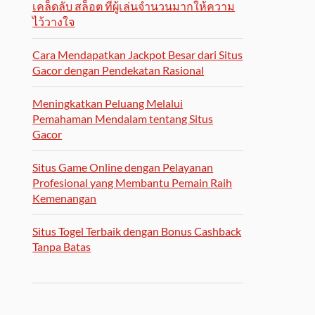
เคล็ดลับ สล็อต ที่ผู้เล่นจำนวนมากให้ความ
ไว้วางใจ
Cara Mendapatkan Jackpot Besar dari Situs
Gacor dengan Pendekatan Rasional
Meningkatkan Peluang Melalui
Pemahaman Mendalam tentang Situs
Gacor
Situs Game Online dengan Pelayanan
Profesional yang Membantu Pemain Raih
Kemenangan
Situs Togel Terbaik dengan Bonus Cashback
Tanpa Batas