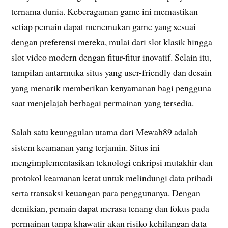
ternama dunia. Keberagaman game ini memastikan
setiap pemain dapat menemukan game yang sesuai
dengan preferensi mereka, mulai dari slot klasik hingga
slot video modern dengan fitur-fitur inovatif. Selain itu,
tampilan antarmuka situs yang user-friendly dan desain
yang menarik memberikan kenyamanan bagi pengguna
saat menjelajah berbagai permainan yang tersedia.
Salah satu keunggulan utama dari Mewah89 adalah
sistem keamanan yang terjamin. Situs ini
mengimplementasikan teknologi enkripsi mutakhir dan
protokol keamanan ketat untuk melindungi data pribadi
serta transaksi keuangan para penggunanya. Dengan
demikian, pemain dapat merasa tenang dan fokus pada
permainan tanpa khawatir akan risiko kehilangan data