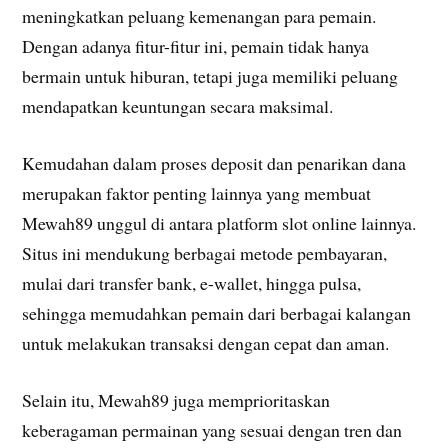
meningkatkan peluang kemenangan para pemain.
Dengan adanya fitur-fitur ini, pemain tidak hanya
bermain untuk hiburan, tetapi juga memiliki peluang
mendapatkan keuntungan secara maksimal.
Kemudahan dalam proses deposit dan penarikan dana
merupakan faktor penting lainnya yang membuat
Mewah89 unggul di antara platform slot online lainnya.
Situs ini mendukung berbagai metode pembayaran,
mulai dari transfer bank, e-wallet, hingga pulsa,
sehingga memudahkan pemain dari berbagai kalangan
untuk melakukan transaksi dengan cepat dan aman.
Selain itu, Mewah89 juga memprioritaskan
keberagaman permainan yang sesuai dengan tren dan