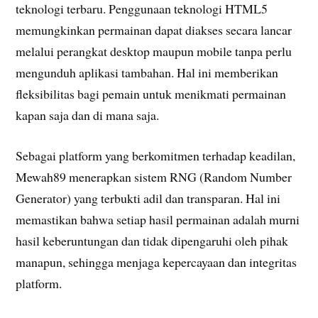
teknologi terbaru. Penggunaan teknologi HTML5
memungkinkan permainan dapat diakses secara lancar
melalui perangkat desktop maupun mobile tanpa perlu
mengunduh aplikasi tambahan. Hal ini memberikan
fleksibilitas bagi pemain untuk menikmati permainan
kapan saja dan di mana saja.
Sebagai platform yang berkomitmen terhadap keadilan,
Mewah89 menerapkan sistem RNG (Random Number
Generator) yang terbukti adil dan transparan. Hal ini
memastikan bahwa setiap hasil permainan adalah murni
hasil keberuntungan dan tidak dipengaruhi oleh pihak
manapun, sehingga menjaga kepercayaan dan integritas
platform.