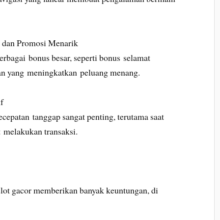
 dan Promosi Menarik
bagai bonus besar, seperti bonus selamat
rian yang meningkatkan peluang menang.
f
cepatan tanggap sangat penting, terutama saat
 melakukan transaksi.
lot gacor memberikan banyak keuntungan, di