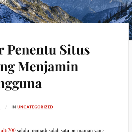
r Penentu Situs
ang Menjamin
ngguna
5
IN
UNCATEGORIZED
n
ulti700
selalu menjadi salah satu permainan yang