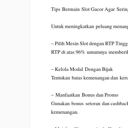
Tips Bermain Slot Gacor Agar Seri
Untuk meningkatkan peluang menang di
– Pilih Mesin Slot dengan RTP Tingg
RTP di atas 96% umumnya memberika
– Kelola Modal Dengan Bijak
Tentukan batas kemenangan dan keru
– Manfaatkan Bonus dan Promo
Gunakan bonus setoran dan cashbac
kemenangan.