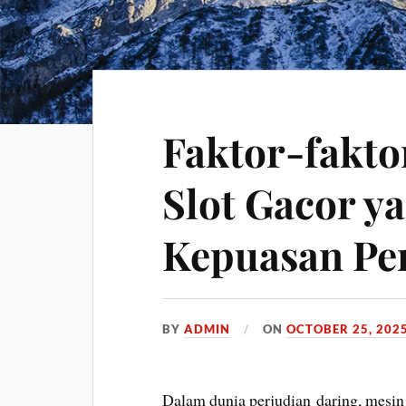
Faktor-fakto
Slot Gacor y
Kepuasan Pe
BY
ADMIN
ON
OCTOBER 25, 202
Dalam dunia perjudian daring, mesi