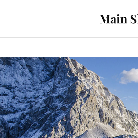
Main S