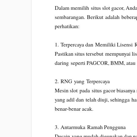
Dalam memilih situs slot gacor, Anda
sembarangan. Berikut adalah beberapa
perhatikan:
1. Terpercaya dan Memiliki Lisensi 
Pastikan situs tersebut mempunyai li
daring seperti PAGCOR, BMM, atau ot
2. RNG yang Terpercaya
Mesin slot pada situs gacor biasa
yang adil dan telah diuji, sehingga h
benar-benar acak.
3. Antarmuka Ramah Pengguna
Desain yang mudah digunakan dan n