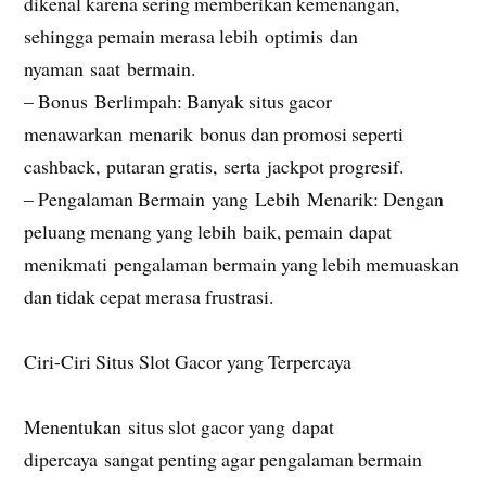
dikenal karena sering memberikan kemenangan,
sehingga pemain merasa lebih optimis dan
nyaman saat bermain.
– Bonus Berlimpah: Banyak situs gacor
menawarkan menarik bonus dan promosi seperti
cashback, putaran gratis, serta jackpot progresif.
– Pengalaman Bermain yang Lebih Menarik: Dengan
peluang menang yang lebih baik, pemain dapat
menikmati pengalaman bermain yang lebih memuaskan
dan tidak cepat merasa frustrasi.
Ciri-Ciri Situs Slot Gacor yang Terpercaya
Menentukan situs slot gacor yang dapat
dipercaya sangat penting agar pengalaman bermain