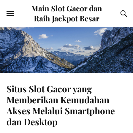
Main Slot Gacor dan
Raih Jackpot Besar
Situs Slot Gacor yang
Memberikan Kemudahan
Akses Melalui Smartphone
dan Desktop