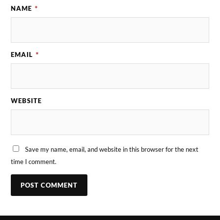
NAME
*
EMAIL
*
WEBSITE
Save my name, email, and website in this browser for the next
time I comment.