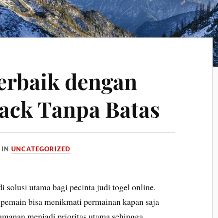
Terbaik dengan
ack Tanpa Batas
IN
UNCATEGORIZED
i solusi utama bagi pecinta judi togel online.
 pemain bisa menikmati permainan kapan saja
manan menjadi prioritas utama sehingga