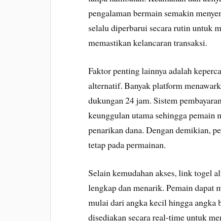
pengalaman bermain semakin menyenan
selalu diperbarui secara rutin untuk
memastikan kelancaran transaksi.
Faktor penting lainnya adalah keperc
alternatif. Banyak platform menawark
dukungan 24 jam. Sistem pembayaran 
keunggulan utama sehingga pemain 
penarikan dana. Dengan demikian, p
tetap pada permainan.
Selain kemudahan akses, link togel a
lengkap dan menarik. Pemain dapat me
mulai dari angka kecil hingga angka b
disediakan secara real-time untuk me