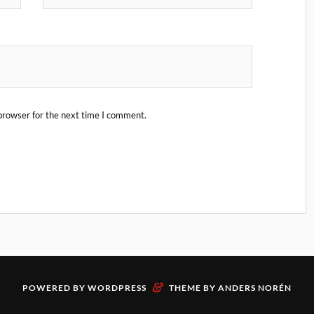
browser for the next time I comment.
&
POWERED BY
WORDPRESS
THEME BY
ANDERS NORÉN