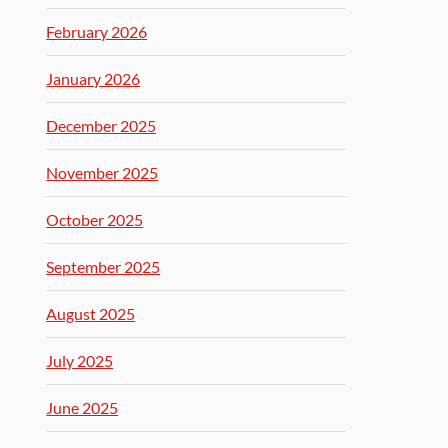
February 2026
January 2026
December 2025
November 2025
October 2025
September 2025
August 2025
July 2025
June 2025