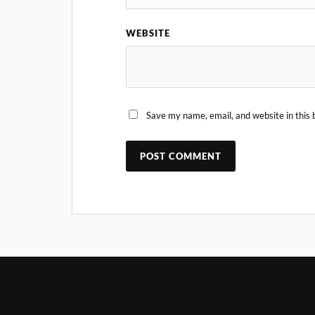
WEBSITE
Save my name, email, and website in this 