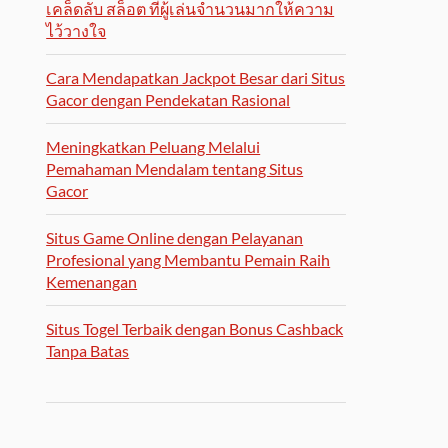
เคล็ดลับ สล็อต ที่ผู้เล่นจำนวนมากให้ความ
ไว้วางใจ
Cara Mendapatkan Jackpot Besar dari Situs
Gacor dengan Pendekatan Rasional
Meningkatkan Peluang Melalui
Pemahaman Mendalam tentang Situs
Gacor
Situs Game Online dengan Pelayanan
Profesional yang Membantu Pemain Raih
Kemenangan
Situs Togel Terbaik dengan Bonus Cashback
Tanpa Batas