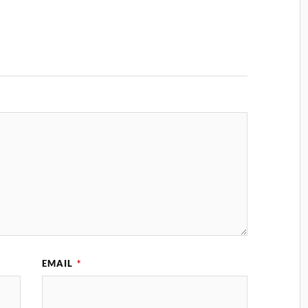
EMAIL
*