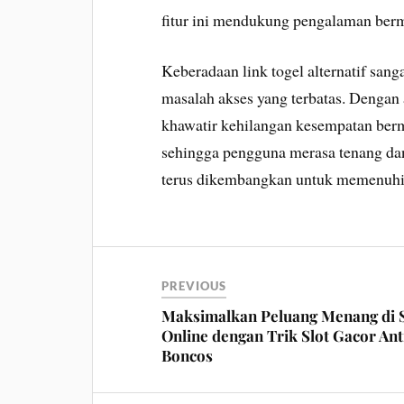
fitur ini mendukung pengalaman be
Keberadaan link togel alternatif san
masalah akses yang terbatas. Dengan 
khawatir kehilangan kesempatan berm
sehingga pengguna merasa tenang dan 
terus dikembangkan untuk memenuhi 
PREVIOUS
Maksimalkan Peluang Menang di S
Online dengan Trik Slot Gacor Ant
Boncos