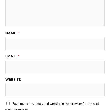
NAME
*
EMAIL
*
WEBSITE
Save my name, email, and website in this browser for the next
time I comment.