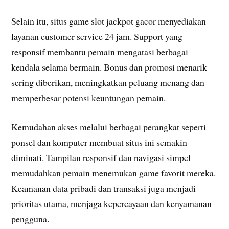
Selain itu, situs game slot jackpot gacor menyediakan
layanan customer service 24 jam. Support yang
responsif membantu pemain mengatasi berbagai
kendala selama bermain. Bonus dan promosi menarik
sering diberikan, meningkatkan peluang menang dan
memperbesar potensi keuntungan pemain.
Kemudahan akses melalui berbagai perangkat seperti
ponsel dan komputer membuat situs ini semakin
diminati. Tampilan responsif dan navigasi simpel
memudahkan pemain menemukan game favorit mereka.
Keamanan data pribadi dan transaksi juga menjadi
prioritas utama, menjaga kepercayaan dan kenyamanan
pengguna.