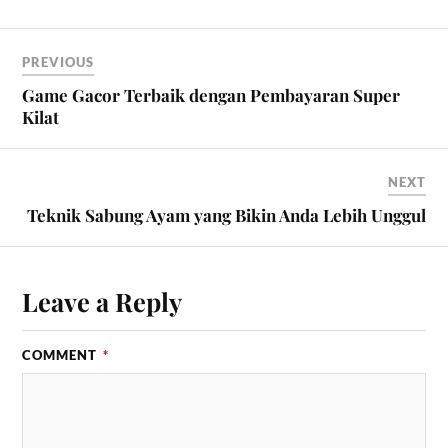
PREVIOUS
Game Gacor Terbaik dengan Pembayaran Super
Kilat
NEXT
Teknik Sabung Ayam yang Bikin Anda Lebih Unggul
Leave a Reply
COMMENT
*