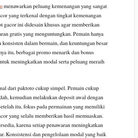
to
menawarkan peluang kemenangan yang sangat
 gacor yang terkenal dengan tingkat kemenangan
lot gacor ini didesain khusus agar memberikan
taran gratis yang menguntungkan. Pemain hanya
n konsisten dalam bermain, dan keuntungan besar
anya itu, berbagai promo menarik dan bonus
 untuk meningkatkan modal serta peluang meraih
l dari paktoto cukup simpel. Pemain cukup
dah, kemudian melakukan deposit awal dengan
etelah itu, fokus pada permainan yang memiliki
gacor yang selalu memberikan hasil memuaskan.
ersedia, karena setiap penawaran meningkatkan
ar. Konsistensi dan pengelolaan modal yang baik