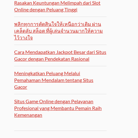
Rasakan Keuntungan Melimpah dari Slot
Online dengan Peluang Tinggi
พลิกทุกการตัดสินใจให้เหนือกว่าเดิม ผ่าน
เคล็ดลับ สล็อต ที่ผู้เล่นจำนวนมากให้ความ
ไว้วางใจ
Cara Mendapatkan Jackpot Besar dari Situs
Gacor dengan Pendekatan Rasional
Meningkatkan Peluang Melalui
Pemahaman Mendalam tentang Situs
Gacor
Situs Game Online dengan Pelayanan
Profesional yang Membantu Pemain Raih
Kemenangan