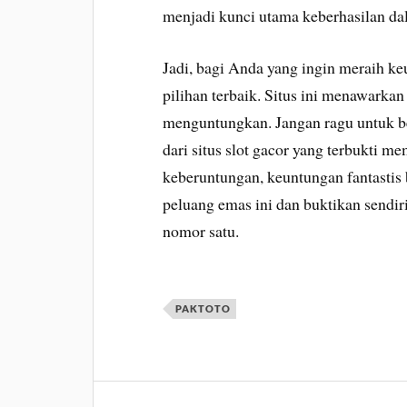
menjadi kunci utama keberhasilan dal
Jadi, bagi Anda yang ingin meraih ke
pilihan terbaik. Situs ini menawark
menguntungkan. Jangan ragu untuk 
dari situs slot gacor yang terbukti me
keberuntungan, keuntungan fantastis
peluang emas ini dan buktikan sendir
nomor satu.
PAKTOTO