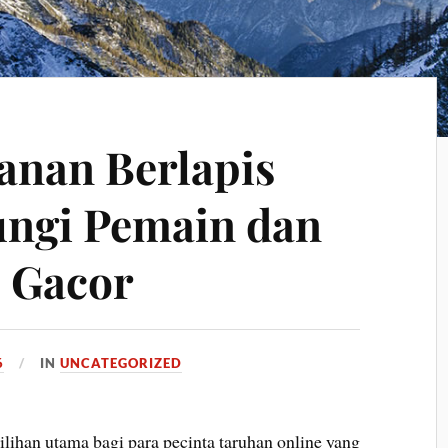
anan Berlapis
ungi Pemain dan
s Gacor
6
IN
UNCATEGORIZED
ilihan utama bagi para pecinta taruhan online yang