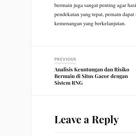
bermain juga sangat penting agar has
pendekatan yang tepat, pemain dapat
kemenangan yang berkelanjutan.
PREVIOUS
Analisis Keuntungan dan Risiko
Bermain di Situs Gacor dengan
Sistem RNG
Leave a Reply