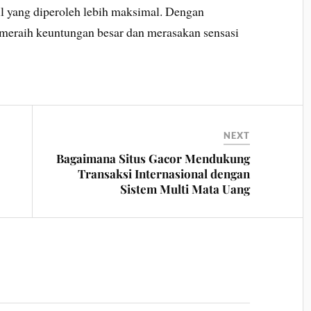
il yang diperoleh lebih maksimal. Dengan
 meraih keuntungan besar dan merasakan sensasi
NEXT
Bagaimana Situs Gacor Mendukung
Transaksi Internasional dengan
Sistem Multi Mata Uang