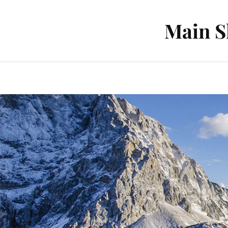
Main S