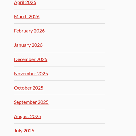
April 2026
March 2026
February 2026
January 2026
December 2025
November 2025
October 2025
September 2025
August 2025
July 2025