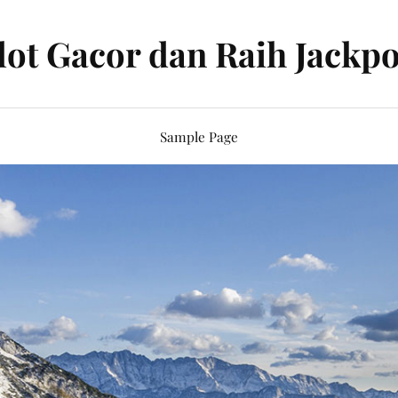
lot Gacor dan Raih Jackpo
Sample Page