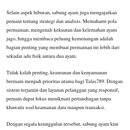
Selain aspek hiburan, sabung ayam juga mengajarkan
pemain tentang strategi dan analisis. Memahami pola
permainan, mengenali kekuatan dan kelemahan ayam
jago, hingga membaca peluang kemenangan adalah
bagian penting yang membuat permainan ini lebih dari
sekadar adu fisik antara dua ayam.
Tidak kalah penting, keamanan dan kenyamanan
bermain menjadi prioritas utama bagi Talas789. Dengan
sistem terjamin dan layanan pelanggan yang responsif,
pemain dapat fokus menikmati pertandingan tanpa
khawatir soal keamanan data maupun transaksi.
Dengan segala keunggulan tersebut, sabung ayam kini