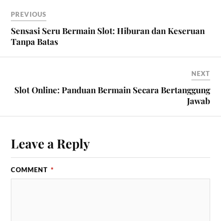
PREVIOUS
Sensasi Seru Bermain Slot: Hiburan dan Keseruan
Tanpa Batas
NEXT
Slot Online: Panduan Bermain Secara Bertanggung
Jawab
Leave a Reply
COMMENT
*