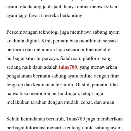
ayam rela datang jauh-jauh hanya untuk menyaksikan
ayam jago favorit mereka bertanding.
Perkembangan teknologi juga membawa sabung ayam
ke dunia digital. Kini, pemain bisa menikmati sensasi
bertaruh dan menonton laga secara online melalui
berbagai situs terpercaya. Salah satu platform yang
talas789
sedang naik daun adalah
, yang menawarkan
pengalaman bermain sabung ayam online dengan fitur
lengkap dan keamanan terjamin. Di sini, pemain tidak
hanya bisa menonton pertandingan, tetapi juga
melakukan taruhan dengan mudah, cepat, dan aman.
Selain kemudahan bertaruh, Talas789 juga memberikan
berbagai informasi menarik tentang dunia sabung ayam,