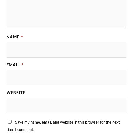
NAME
*
EMAIL
*
WEBSITE
Save my name, email, and website in this browser for the next
time I comment.