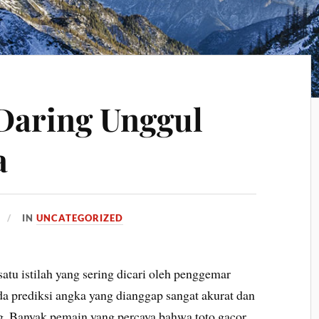
Daring Unggul
a
IN
UNCATEGORIZED
atu istilah yang sering dicari oleh penggemar
ada prediksi angka yang dianggap sangat akurat dan
g. Banyak pemain yang percaya bahwa toto gacor