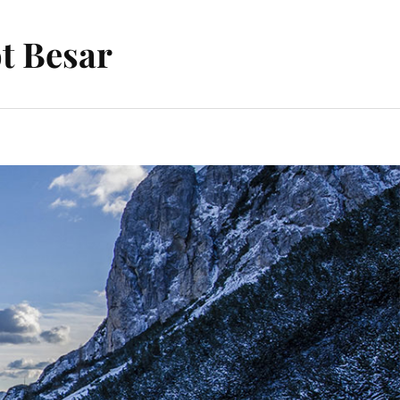
t Besar