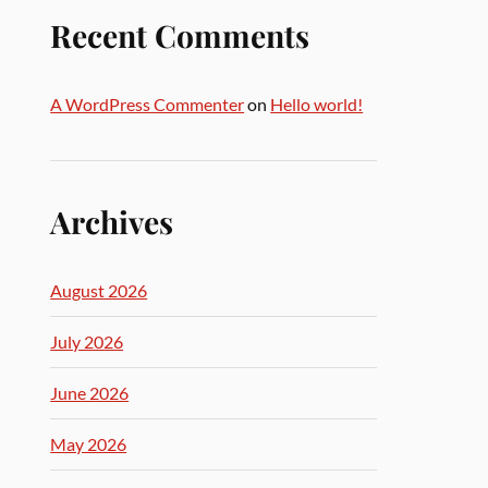
Recent Comments
A WordPress Commenter
on
Hello world!
Archives
August 2026
July 2026
June 2026
May 2026