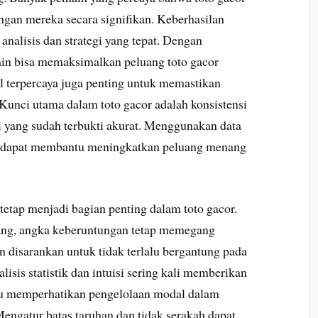
gan mereka secara signifikan. Keberhasilan
nalisis dan strategi yang tepat. Dengan
in bisa memaksimalkan peluang toto gacor
el terpercaya juga penting untuk memastikan
unci utama dalam toto gacor adalah konsistensi
i yang sudah terbukti akurat. Menggunakan data
a dapat membantu meningkatkan peluang menang
 tetap menjadi bagian penting dalam toto gacor.
tang, angka keberuntungan tetap memegang
n disarankan untuk tidak terlalu bergantung pada
sis statistik dan intuisi sering kali memberikan
lalu memperhatikan pengelolaan modal dalam
 Mengatur batas taruhan dan tidak serakah dapat