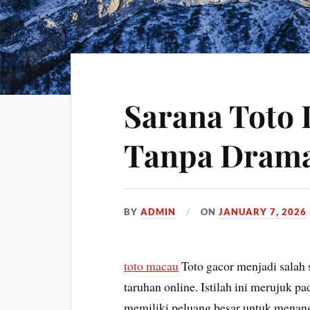
Sarana Toto 
Tanpa Dram
BY
ADMIN
ON
JANUARY 7, 2026
toto macau
Toto gacor menjadi salah s
taruhan online. Istilah ini merujuk p
memiliki peluang besar untuk menan