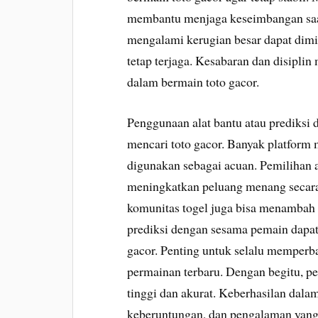
membantu menjaga keseimbangan saa
mengalami kerugian besar dapat dim
tetap terjaga. Kesabaran dan disipli
dalam bermain toto gacor.
Penggunaan alat bantu atau prediksi d
mencari toto gacor. Banyak platform 
digunakan sebagai acuan. Pemilihan a
meningkatkan peluang menang secara k
komunitas togel juga bisa menambah
prediksi dengan sesama pemain dap
gacor. Penting untuk selalu memperba
permainan terbaru. Dengan begitu, p
tinggi dan akurat. Keberhasilan dal
keberuntungan, dan pengalaman yang