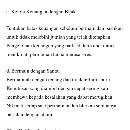
c. Kelola Keuangan dengan Bijak
Tentukan batas keuangan sebelum bermain dan pastikan
untuk tidak melebihi jumlah yang telah ditetapkan.
Pengelolaan keuangan yang baik adalah kunci untuk
menikmati permainan tanpa merasa stres.
d. Bermain dengan Santai
Bermainlah dengan tenang dan tidak terburu-buru.
Keputusan yang diambil dengan cepat sering kali
membawa kepada kesalahan yang dapat merugikan.
Nikmati setiap saat permainan dan biarkan semuanya
berjalan dengan alami.