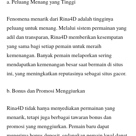
a. Peluang Menang yang Tinggi
Fenomena menarik dari Rina4D adalah tingginya
peluang untuk menang. Melalui sistem permainan yang
adil dan transparan, Rina4D memberikan kesempatan
yang sama bagi setiap pemain untuk meraih
kemenangan. Banyak pemain melaporkan sering
mendapatkan kemenangan besar saat bermain di situs
ini, yang meningkatkan reputasinya sebagai situs gacor.
b. Bonus dan Promosi Menggiurkan
Rina4D tidak hanya menyediakan permainan yang
menarik, tetapi juga berbagai tawaran bonus dan
promosi yang menggiurkan. Pemain baru dapat
menerima bonus deposit, sedangkan pemain loyal dapat