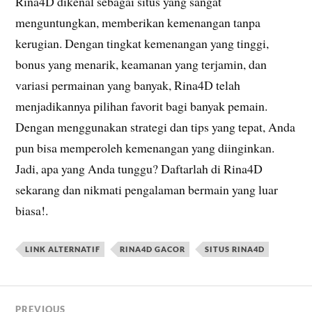
Rina4D dikenal sebagai situs yang sangat
menguntungkan, memberikan kemenangan tanpa
kerugian. Dengan tingkat kemenangan yang tinggi,
bonus yang menarik, keamanan yang terjamin, dan
variasi permainan yang banyak, Rina4D telah
menjadikannya pilihan favorit bagi banyak pemain.
Dengan menggunakan strategi dan tips yang tepat, Anda
pun bisa memperoleh kemenangan yang diinginkan.
Jadi, apa yang Anda tunggu? Daftarlah di Rina4D
sekarang dan nikmati pengalaman bermain yang luar
biasa!.
LINK ALTERNATIF
RINA4D GACOR
SITUS RINA4D
PREVIOUS