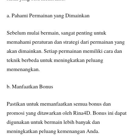
a. Pahami Permainan yang Dimainkan
Sebelum mulai bermain, sangat penting untuk
memahami peraturan dan strategi dari permainan yang
akan dimainkan. Setiap permainan memiliki cara dan
teknik berbeda untuk meningkatkan peluang
memenangkan.
b. Manfaatkan Bonus
Pastikan untuk memanfaatkan semua bonus dan
promosi yang ditawarkan oleh Rina4D. Bonus ini dapat
digunakan untuk bermain lebih banyak dan
meningkatkan peluang kemenangan Anda.