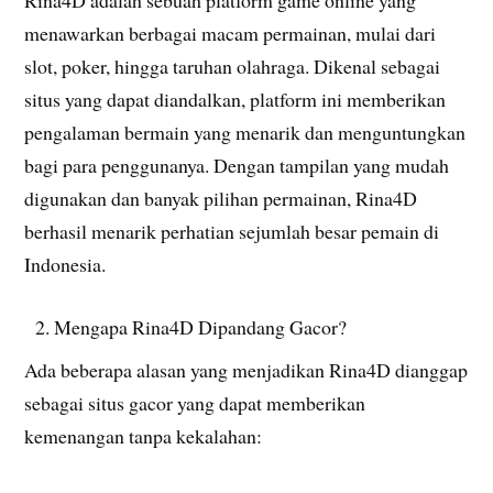
Rina4D adalah sebuah platform game online yang
menawarkan berbagai macam permainan, mulai dari
slot, poker, hingga taruhan olahraga. Dikenal sebagai
situs yang dapat diandalkan, platform ini memberikan
pengalaman bermain yang menarik dan menguntungkan
bagi para penggunanya. Dengan tampilan yang mudah
digunakan dan banyak pilihan permainan, Rina4D
berhasil menarik perhatian sejumlah besar pemain di
Indonesia.
Mengapa Rina4D Dipandang Gacor?
Ada beberapa alasan yang menjadikan Rina4D dianggap
sebagai situs gacor yang dapat memberikan
kemenangan tanpa kekalahan: