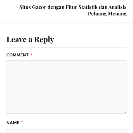
Situs Gacor dengan Fitur Statistik dan Analisis
Peluang Menang
Leave a Reply
COMMENT
*
NAME
*