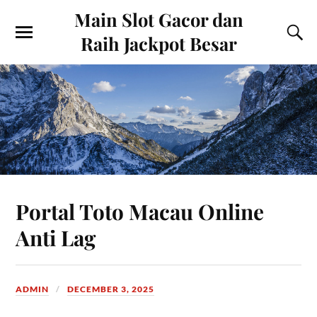
Main Slot Gacor dan
Raih Jackpot Besar
Portal Toto Macau Online
Anti Lag
ADMIN
DECEMBER 3, 2025