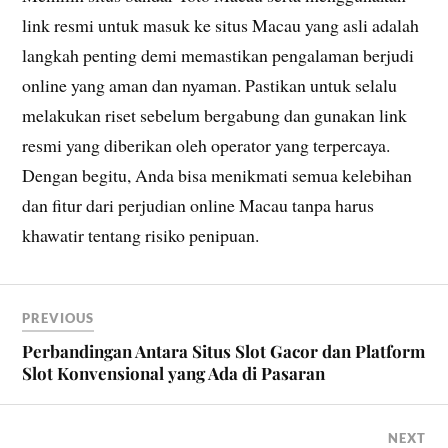
link resmi untuk masuk ke situs Macau yang asli adalah
langkah penting demi memastikan pengalaman berjudi
online yang aman dan nyaman. Pastikan untuk selalu
melakukan riset sebelum bergabung dan gunakan link
resmi yang diberikan oleh operator yang terpercaya.
Dengan begitu, Anda bisa menikmati semua kelebihan
dan fitur dari perjudian online Macau tanpa harus
khawatir tentang risiko penipuan.
PREVIOUS
Perbandingan Antara Situs Slot Gacor dan Platform
Slot Konvensional yang Ada di Pasaran
NEXT