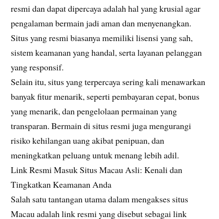
resmi dan dapat dipercaya adalah hal yang krusial agar
pengalaman bermain jadi aman dan menyenangkan.
Situs yang resmi biasanya memiliki lisensi yang sah,
sistem keamanan yang handal, serta layanan pelanggan
yang responsif.
Selain itu, situs yang terpercaya sering kali menawarkan
banyak fitur menarik, seperti pembayaran cepat, bonus
yang menarik, dan pengelolaan permainan yang
transparan. Bermain di situs resmi juga mengurangi
risiko kehilangan uang akibat penipuan, dan
meningkatkan peluang untuk menang lebih adil.
Link Resmi Masuk Situs Macau Asli: Kenali dan
Tingkatkan Keamanan Anda
Salah satu tantangan utama dalam mengakses situs
Macau adalah link resmi yang disebut sebagai link