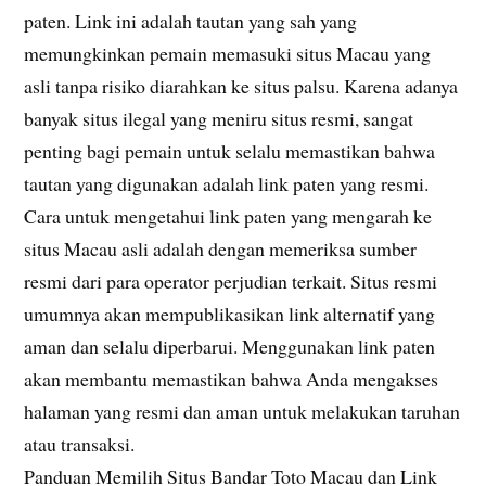
paten. Link ini adalah tautan yang sah yang
memungkinkan pemain memasuki situs Macau yang
asli tanpa risiko diarahkan ke situs palsu. Karena adanya
banyak situs ilegal yang meniru situs resmi, sangat
penting bagi pemain untuk selalu memastikan bahwa
tautan yang digunakan adalah link paten yang resmi.
Cara untuk mengetahui link paten yang mengarah ke
situs Macau asli adalah dengan memeriksa sumber
resmi dari para operator perjudian terkait. Situs resmi
umumnya akan mempublikasikan link alternatif yang
aman dan selalu diperbarui. Menggunakan link paten
akan membantu memastikan bahwa Anda mengakses
halaman yang resmi dan aman untuk melakukan taruhan
atau transaksi.
Panduan Memilih Situs Bandar Toto Macau dan Link