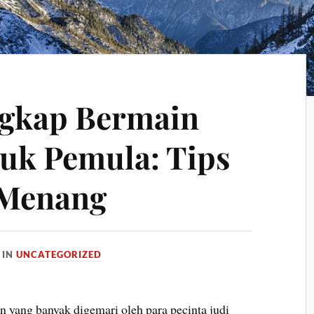
gkap Bermain
uk Pemula: Tips
 Menang
IN
UNCATEGORIZED
n yang banyak digemari oleh para pecinta judi