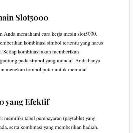
ain Slot5000
n Anda memahami cara kerja mesin slot5000.
emberikan kombinasi simbol tertentu yang harus
if. Setiap kombinasi akan memberikan
ergantung pada simbol yang muncul. Anda hanya
dan menekan tombol putar untuk memulai
 yang Efektif
lot memiliki tabel pembayaran (paytable) yang
ada, serta kombinasi yang memberikan hadiah.