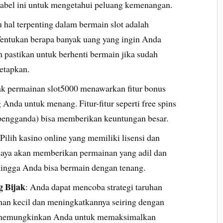
tabel ini untuk mengetahui peluang kemenangan.
tu hal terpenting dalam bermain slot adalah
Tentukan berapa banyak uang yang ingin Anda
 pastikan untuk berhenti bermain jika sudah
etapkan.
ak permainan slot5000 menawarkan fitur bonus
Anda untuk menang. Fitur-fitur seperti free spins
s (pengganda) bisa memberikan keuntungan besar.
 Pilih kasino online yang memiliki lisensi dan
rcaya akan memberikan permainan yang adil dan
hingga Anda bisa bermain dengan tenang.
g Bijak
: Anda dapat mencoba strategi taruhan
uhan kecil dan meningkatkannya seiring dengan
i memungkinkan Anda untuk memaksimalkan