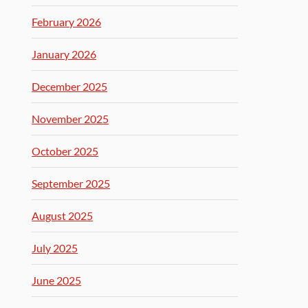
February 2026
January 2026
December 2025
November 2025
October 2025
September 2025
August 2025
July 2025
June 2025