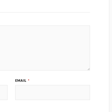
EMAIL
*