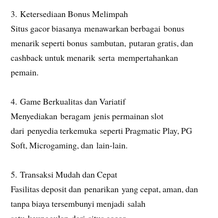
3. Ketersediaan Bonus Melimpah
Situs gacor biasanya menawarkan berbagai bonus
menarik seperti bonus sambutan, putaran gratis, dan
cashback untuk menarik serta mempertahankan
pemain.
4. Game Berkualitas dan Variatif
Menyediakan beragam jenis permainan slot
dari penyedia terkemuka seperti Pragmatic Play, PG
Soft, Microgaming, dan lain-lain.
5. Transaksi Mudah dan Cepat
Fasilitas deposit dan penarikan yang cepat, aman, dan
tanpa biaya tersembunyi menjadi salah