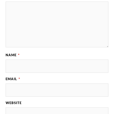
NAME
*
EMAIL
*
WEBSITE