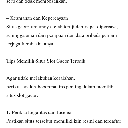
seru dan tidak membosankan.
– Keamanan dan Kepercayaan
Situs gacor umumnya telah teruji dan dapat dipercaya,
sehingga aman dari penipuan dan data pribadi pemain
terjaga kerahasiaannya.
Tips Memilih Situs Slot Gacor Terbaik
Agar tidak melakukan kesalahan,
berikut adalah beberapa tips penting dalam memilih
situs slot gacor:
1. Periksa Legalitas dan Lisensi
Pastikan situs tersebut memiliki izin resmi dan terdaftar