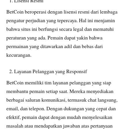
Lisensi Resmi
BetCoin beroperasi dengan lisensi resmi dari lembaga
pengatur perjudian yang tepercaya. Hal ini menjamin
bahwa situs ini berfungsi secara legal dan mematuhi
peraturan yang ada. Pemain dapat yakin bahwa
permainan yang ditawarkan adil dan bebas dari
kecurangan.
Layanan Pelanggan yang Responsif
BetCoin memiliki tim layanan pelanggan yang siap
membantu pemain setiap saat. Mereka menyediakan
berbagai saluran komunikasi, termasuk chat langsung,
email, dan telepon. Dengan dukungan yang cepat dan
efektif, pemain dapat dengan mudah menyelesaikan
masalah atau mendapatkan jawaban atas pertanyaan