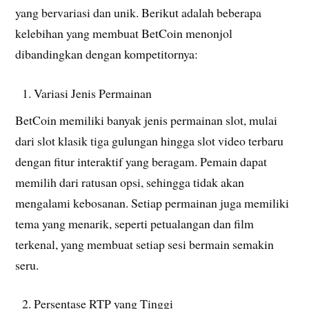
yang bervariasi dan unik. Berikut adalah beberapa
kelebihan yang membuat BetCoin menonjol
dibandingkan dengan kompetitornya:
Variasi Jenis Permainan
BetCoin memiliki banyak jenis permainan slot, mulai
dari slot klasik tiga gulungan hingga slot video terbaru
dengan fitur interaktif yang beragam. Pemain dapat
memilih dari ratusan opsi, sehingga tidak akan
mengalami kebosanan. Setiap permainan juga memiliki
tema yang menarik, seperti petualangan dan film
terkenal, yang membuat setiap sesi bermain semakin
seru.
Persentase RTP yang Tinggi