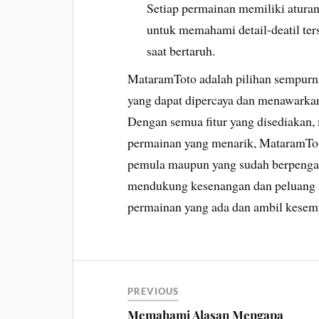
Setiap permainan memiliki atura
untuk memahami detail-deatil te
saat bertaruh.
MataramToto adalah pilihan sempurna
yang dapat dipercaya dan menawark
Dengan semua fitur yang disediakan, 
permainan yang menarik, MataramTo
pemula maupun yang sudah berpenga
mendukung kesenangan dan peluang m
permainan yang ada dan ambil kesem
PREVIOUS
Memahami Alasan Mengapa