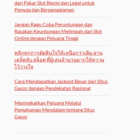
dari Pakar Slot Resmi dan Legal untuk
Pemula dan Berpengalaman
Jangan Ragu Coba Peruntungan dan
Rasakan Keuntungan Melimpah dari Slot
Online dengan Peluang Tinggi
พลิกทุกการตัดสินใจให้เหนือกว่าเดิม ผ่าน
เคล็ดลับ สล็อต ที่ผู้เล่นจำนวนมากให้ความ
ไว้วางใจ
Cara Mendapatkan Jackpot Besar dari Situs
Gacor dengan Pendekatan Rasional
Meningkatkan Peluang Melalui
Pemahaman Mendalam tentang Situs
Gacor