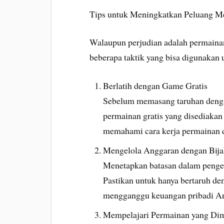
Tips untuk Meningkatkan Peluang M
Walaupun perjudian adalah permaina
beberapa taktik yang bisa digunaka
Berlatih dengan Game Gratis
Sebelum memasang taruhan denga
permainan gratis yang disediaka
memahami cara kerja permainan da
Mengelola Anggaran dengan Bija
Menetapkan batasan dalam pengelu
Pastikan untuk hanya bertaruh d
mengganggu keuangan pribadi A
Mempelajari Permainan yang Di