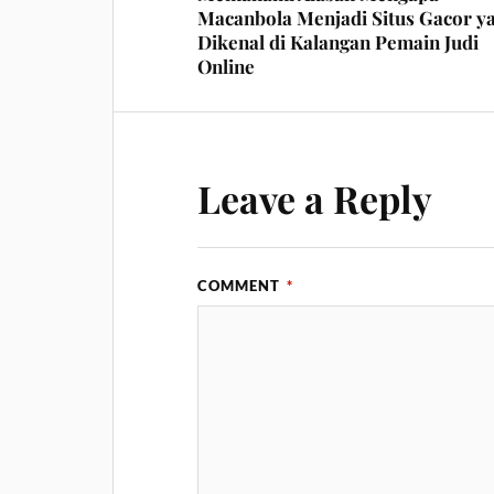
Macanbola Menjadi Situs Gacor y
Dikenal di Kalangan Pemain Judi
Online
Leave a Reply
COMMENT
*