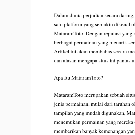
Dalam dunia perjudian secara daring, 
satu platform yang semakin dikenal o
MataramToto. Dengan reputasi yang 
berbagai permainan yang menarik se
Artikel ini akan membahas secara men
dan alasan mengapa situs ini pantas u
Apa Itu MataramToto?
MataramToto merupakan sebuah situs
jenis permainan, mulai dari taruhan 
tampilan yang mudah digunakan, M
menemukan permainan yang mereka ca
memberikan banyak kemenangan yang