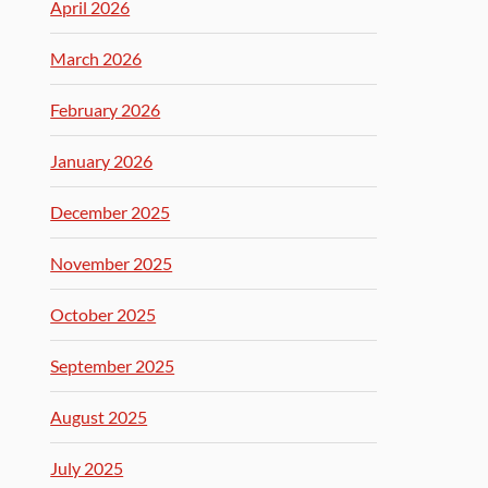
April 2026
March 2026
February 2026
January 2026
December 2025
November 2025
October 2025
September 2025
August 2025
July 2025