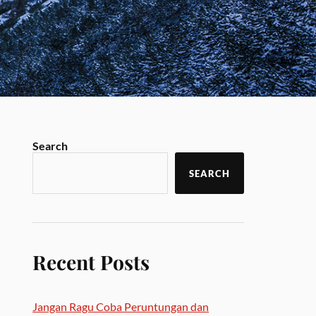
Search
SEARCH
Recent Posts
Jangan Ragu Coba Peruntungan dan