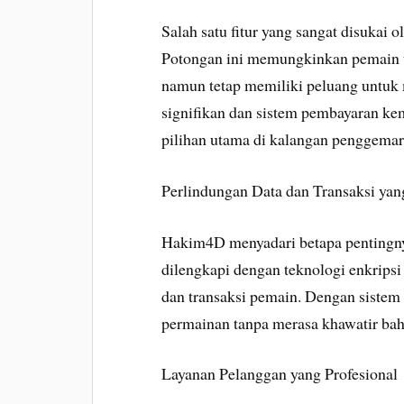
Salah satu fitur yang sangat disukai 
Potongan ini memungkinkan pemain u
namun tetap memiliki peluang untuk
signifikan dan sistem pembayaran k
pilihan utama di kalangan penggemar 
Perlindungan Data dan Transaksi yan
Hakim4D menyadari betapa pentingnya
dilengkapi dengan teknologi enkripsi
dan transaksi pemain. Dengan siste
permainan tanpa merasa khawatir ba
Layanan Pelanggan yang Profesional