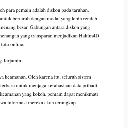
oleh para pemain adalah diskon pada taruhan.
ntuk bertaruh dengan modal yang lebih rendah
 menang besar. Gabungan antara diskon yang
emenangan yang transparan menjadikan Hakim4D
toto online.
g Terjamin
 keamanan. Oleh karena itu, seluruh sistem
 terbaru untuk menjaga kerahasiaan data pribadi
m keamanan yang kokoh, pemain dapat menikmati
hwa informasi mereka akan terungkap.