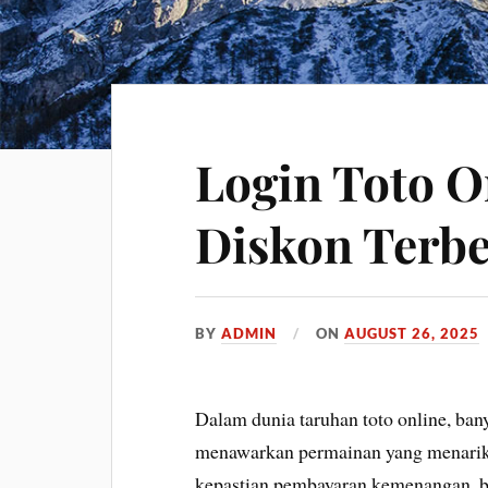
Login Toto O
Diskon Terbe
BY
ADMIN
ON
AUGUST 26, 2025
Dalam dunia taruhan toto online, ban
menawarkan permainan yang menarik,
kepastian pembayaran kemenangan, b