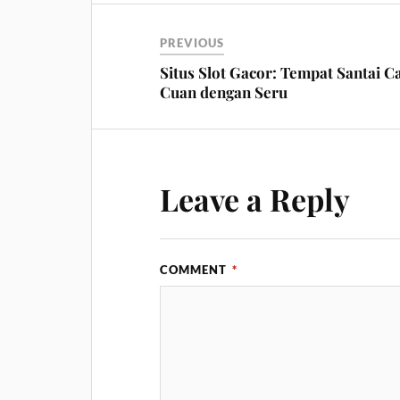
PREVIOUS
Situs Slot Gacor: Tempat Santai C
Cuan dengan Seru
Leave a Reply
COMMENT
*