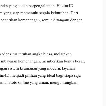
ereka yang sudah berpengalaman, Hakim4D
m yang siap memenuhi segala kebutuhan. Dari
ga penarikan kemenangan, semua ditangani dengan
dar situs taruhan angka biasa, melainkan
pembayaran kemenangan, memberikan bonus besar,
gan sistem keamanan yang modern, layanan
m4D menjadi pilihan yang ideal bagi siapa saja
rmain toto online yang aman, menguntungkan,