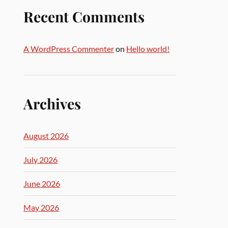
Recent Comments
A WordPress Commenter
on
Hello world!
Archives
August 2026
July 2026
June 2026
May 2026