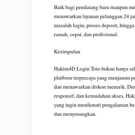
Baik bagi pendatang baru maupun m
menawarkan layanan pelanggan 24 ja
masalah login, proses deposit, hing
ramah, cepat, dan profesional.
Kesimpulan
Hakim4D Login Toto bukan hanya seka
platform terpercaya yang menjamin 
dan menawarkan diskon menarik. Den
responsif, dan kemudahan akses, Haki
yang ingin menikmati pengalaman be
dan menyenangkan.