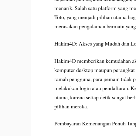
menarik. Salah satu platform yang m
Toto, yang menjadi pilihan utama ba
merasakan pengalaman bermain yang 
Hakim4D: Akses yang Mudah dan Lo
Hakim4D memberikan kemudahan akses 
komputer desktop maupun perangkat 
ramah pengguna, para pemain tidak p
melakukan login atau pendaftaran. K
utama, karena setiap detik sangat b
pilihan mereka.
Pembayaran Kemenangan Penuh Tan