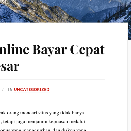
nline Bayar Cepat
sar
IN
UNCATEGORIZED
yak orang mencari situs yang tidak hanya
 tetapi juga menjamin kepuasan melalui
onus yang menggiurkan, dan diskon yang