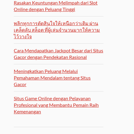
Rasakan Keuntungan Melimpah dari Slot
Online dengan Peluang Tinggi
พลิกทุกการตัดสินใจให้เหนือกว่าเดิม ผ่าน
เคล็ดลับ สล็อต ที่ผู้เล่นจำนวนมากให้ความ
ไว้วางใจ
Cara Mendapatkan Jackpot Besar dari Situs
Gacor dengan Pendekatan Rasional
Meningkatkan Peluang Melalui
Pemahaman Mendalam tentang Situs
Gacor
Situs Game Online dengan Pelayanan
Profesional yang Membantu Pemain Raih
Kemenangan