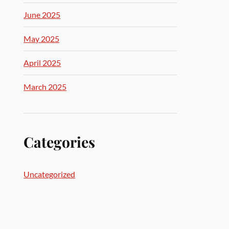
June 2025
May 2025
April 2025
March 2025
Categories
Uncategorized