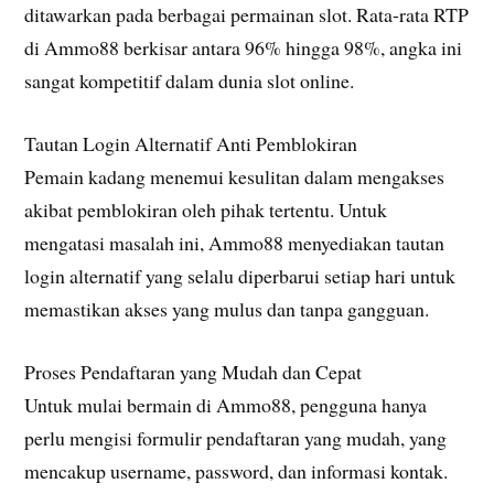
ditawarkan pada berbagai permainan slot. Rata-rata RTP
di Ammo88 berkisar antara 96% hingga 98%, angka ini
sangat kompetitif dalam dunia slot online.
Tautan Login Alternatif Anti Pemblokiran
Pemain kadang menemui kesulitan dalam mengakses
akibat pemblokiran oleh pihak tertentu. Untuk
mengatasi masalah ini, Ammo88 menyediakan tautan
login alternatif yang selalu diperbarui setiap hari untuk
memastikan akses yang mulus dan tanpa gangguan.
Proses Pendaftaran yang Mudah dan Cepat
Untuk mulai bermain di Ammo88, pengguna hanya
perlu mengisi formulir pendaftaran yang mudah, yang
mencakup username, password, dan informasi kontak.