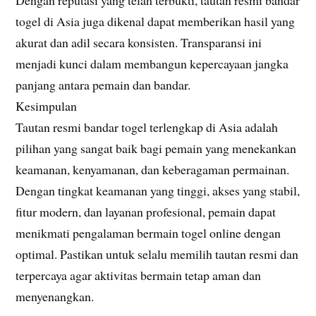
Dengan reputasi yang telah terbukti, tautan resmi bandar
togel di Asia juga dikenal dapat memberikan hasil yang
akurat dan adil secara konsisten. Transparansi ini
menjadi kunci dalam membangun kepercayaan jangka
panjang antara pemain dan bandar.
Kesimpulan
Tautan resmi bandar togel terlengkap di Asia adalah
pilihan yang sangat baik bagi pemain yang menekankan
keamanan, kenyamanan, dan keberagaman permainan.
Dengan tingkat keamanan yang tinggi, akses yang stabil,
fitur modern, dan layanan profesional, pemain dapat
menikmati pengalaman bermain togel online dengan
optimal. Pastikan untuk selalu memilih tautan resmi dan
terpercaya agar aktivitas bermain tetap aman dan
menyenangkan.