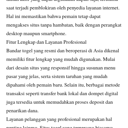
saat terjadi pemblokiran oleh penyedia layanan internet.
Hal ini memastikan bahwa pemain tetap dapat
mengakses situs tanpa hambatan, baik dengan perangkat
desktop maupun smartphone.
Fitur Lengkap dan Layanan Profesional
Bandar togel yang resmi dan beroperasi di Asia dikenal
memiliki fitur lengkap yang mudah digunakan. Mulai
dari desain situs yang responsif hingga susunan menu
pasar yang jelas, serta sistem taruhan yang mudah
dipahami oleh pemain baru. Selain itu, berbagai metode
transaksi seperti transfer bank lokal dan dompet digital
juga tersedia untuk memudahkan proses deposit dan
penarikan dana.
Layanan pelanggan yang profesional merupakan hal
penting lainnya. Situs togel yang terpercaya biasanya