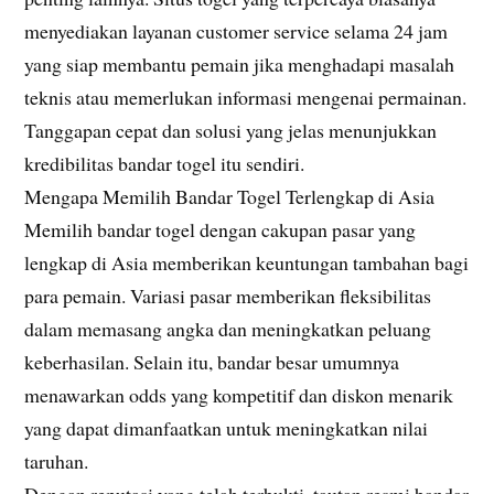
menyediakan layanan customer service selama 24 jam
yang siap membantu pemain jika menghadapi masalah
teknis atau memerlukan informasi mengenai permainan.
Tanggapan cepat dan solusi yang jelas menunjukkan
kredibilitas bandar togel itu sendiri.
Mengapa Memilih Bandar Togel Terlengkap di Asia
Memilih bandar togel dengan cakupan pasar yang
lengkap di Asia memberikan keuntungan tambahan bagi
para pemain. Variasi pasar memberikan fleksibilitas
dalam memasang angka dan meningkatkan peluang
keberhasilan. Selain itu, bandar besar umumnya
menawarkan odds yang kompetitif dan diskon menarik
yang dapat dimanfaatkan untuk meningkatkan nilai
taruhan.