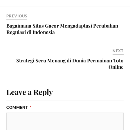
PREVIOUS
Bagaimana Situs Gacor Mengadaptasi Perubahan
Regulasi di Indonesia
NEXT
Strategi Seru Menang di Dunia Permainan Toto
Online
Leave a Reply
COMMENT
*