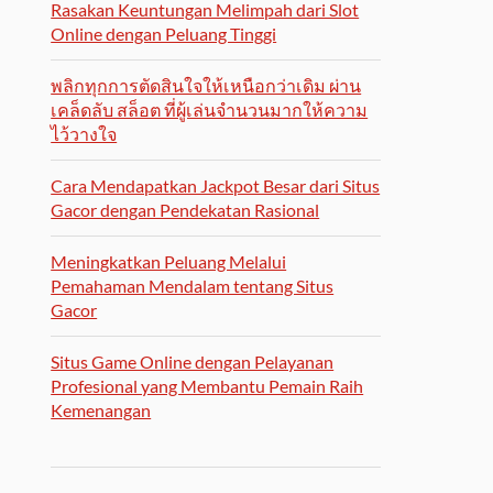
Rasakan Keuntungan Melimpah dari Slot
Online dengan Peluang Tinggi
พลิกทุกการตัดสินใจให้เหนือกว่าเดิม ผ่าน
เคล็ดลับ สล็อต ที่ผู้เล่นจำนวนมากให้ความ
ไว้วางใจ
Cara Mendapatkan Jackpot Besar dari Situs
Gacor dengan Pendekatan Rasional
Meningkatkan Peluang Melalui
Pemahaman Mendalam tentang Situs
Gacor
Situs Game Online dengan Pelayanan
Profesional yang Membantu Pemain Raih
Kemenangan