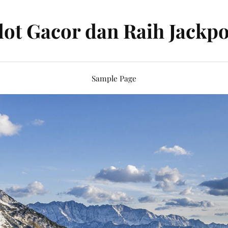
lot Gacor dan Raih Jackpo
Sample Page