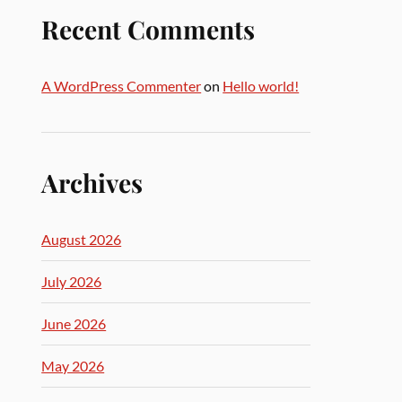
Recent Comments
A WordPress Commenter
on
Hello world!
Archives
August 2026
July 2026
June 2026
May 2026