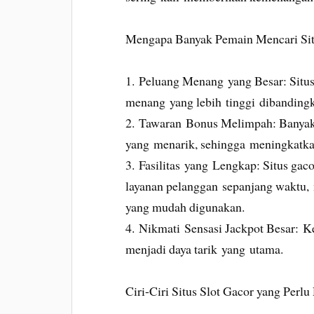
Mengapa Banyak Pemain Mencari Sit
1. Peluang Menang yang Besar: Situ
menang yang lebih tinggi dibandingk
2. Tawaran Bonus Melimpah: Banyak
yang menarik, sehingga meningkatk
3. Fasilitas yang Lengkap: Situs gaco
layanan pelanggan sepanjang waktu,
yang mudah digunakan.
4. Nikmati Sensasi Jackpot Besar: K
menjadi daya tarik yang utama.
Ciri-Ciri Situs Slot Gacor yang Perlu