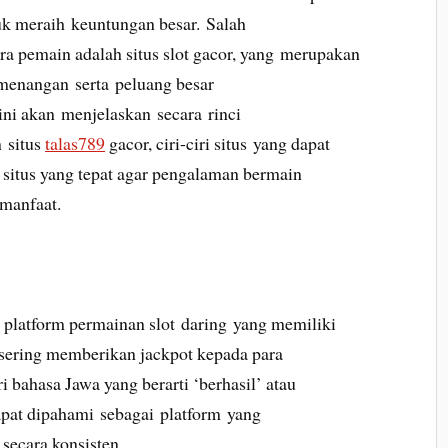
uk meraih keuntungan besar. Salah
ra pemain adalah situs slot gacor, yang merupakan
menangan serta peluang besar
ini akan menjelaskan secara rinci
 situs
talas789
gacor, ciri-ciri situs yang dapat
 situs yang tepat agar pengalaman bermain
manfaat.
k platform permainan slot daring yang memiliki
sering memberikan jackpot kepada para
i bahasa Jawa yang berarti ‘berhasil’ atau
apat dipahami sebagai platform yang
secara konsisten.