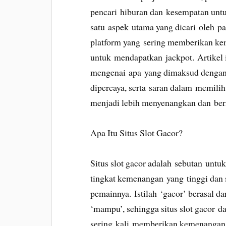
pencari hiburan dan kesempatan unt
satu aspek utama yang dicari oleh pa
platform yang sering memberikan ke
untuk mendapatkan jackpot. Artikel 
mengenai apa yang dimaksud dengan
dipercaya, serta saran dalam memilih
menjadi lebih menyenangkan dan ber
Apa Itu Situs Slot Gacor?
Situs slot gacor adalah sebutan untu
tingkat kemenangan yang tinggi dan 
pemainnya. Istilah ‘gacor’ berasal dar
‘mampu’, sehingga situs slot gacor d
sering kali memberikan kemenangan 