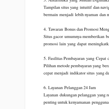
Tampilan situs yang intuitif dan na
bermain menjadi lebih nyaman dan 
4. Tawaran Bonus dan Promosi Men
Situs gacor umumnya memberikan bon
promosi lain yang dapat meningkat
5. Fasilitas Pembayaran yang Cepat
Pilihan metode pembayaran yang ber
cepat menjadi indikator situs yang da
6. Layanan Pelanggan 24 Jam
Layanan dukungan pelanggan yang re
penting untuk kenyamanan pengguna