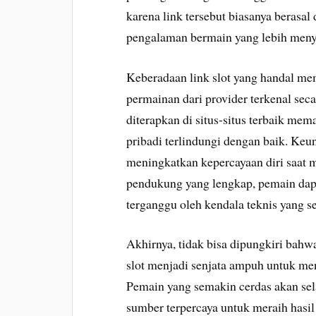
karena link tersebut biasanya berasa
pengalaman bermain yang lebih men
Keberadaan link slot yang handal m
permainan dari provider terkenal sec
diterapkan di situs-situs terbaik me
pribadi terlindungi dengan baik. Keu
meningkatkan kepercayaan diri saat me
pendukung yang lengkap, pemain dap
terganggu oleh kendala teknis yang 
Akhirnya, tidak bisa dipungkiri bahwa 
slot menjadi senjata ampuh untuk m
Pemain yang semakin cerdas akan sel
sumber terpercaya untuk meraih hasi