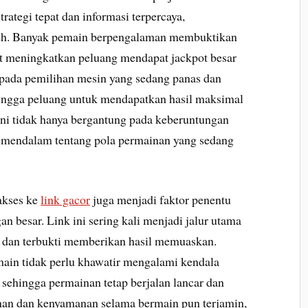
rategi tepat dan informasi terpercaya,
aih. Banyak pemain berpengalaman membuktikan
t meningkatkan peluang mendapat jackpot besar
k pada pemilihan mesin yang sedang panas dan
ngga peluang untuk mendapatkan hasil maksimal
ini tidak hanya bergantung pada keberuntungan
n mendalam tentang pola permainan yang sedang
akses ke
link gacor
juga menjadi faktor penentu
 besar. Link ini sering kali menjadi jalur utama
ya dan terbukti memberikan hasil memuaskan.
ain tidak perlu khawatir mengalami kendala
, sehingga permainan tetap berjalan lancar dan
nan dan kenyamanan selama bermain pun terjamin,