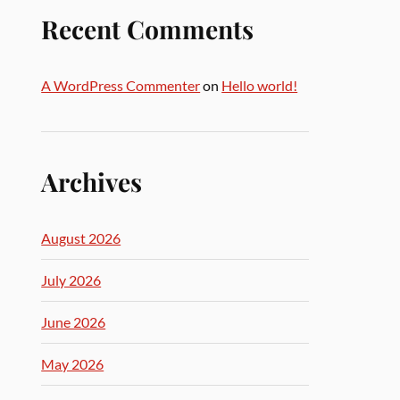
Recent Comments
A WordPress Commenter
on
Hello world!
Archives
August 2026
July 2026
June 2026
May 2026