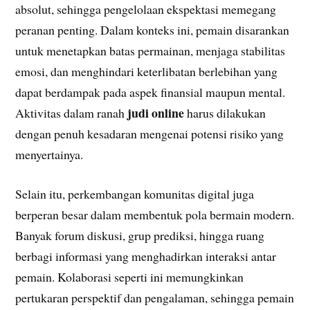
absolut, sehingga pengelolaan ekspektasi memegang
peranan penting. Dalam konteks ini, pemain disarankan
untuk menetapkan batas permainan, menjaga stabilitas
emosi, dan menghindari keterlibatan berlebihan yang
dapat berdampak pada aspek finansial maupun mental.
judi online
Aktivitas dalam ranah
harus dilakukan
dengan penuh kesadaran mengenai potensi risiko yang
menyertainya.
Selain itu, perkembangan komunitas digital juga
berperan besar dalam membentuk pola bermain modern.
Banyak forum diskusi, grup prediksi, hingga ruang
berbagi informasi yang menghadirkan interaksi antar
pemain. Kolaborasi seperti ini memungkinkan
pertukaran perspektif dan pengalaman, sehingga pemain