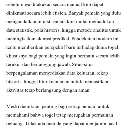
sebelumnya dilakukan secara manual kini dapat
dinikmati secara lebih efisien. Banyak pemain yang dulu
mengandalkan intuisi semata kini mulai memadukan
data statistik, pola historis, hingga metode analitis untuk
meningkatkan akurasi prediksi. Pendekatan modern ini
tentu memberikan perspektif baru terhadap dunia togel,
khususnya bagi pemain yang ingin bermain secara lebih
terukur dan bertanggung jawab. Situs-situs
berpengalaman menyediakan data keluaran, rekap
historis, hingga fitur keamanan untuk memastikan
aktivitas tetap berlangsung dengan aman.
Meski demikian, penting bagi setiap pemain untuk
memahami bahwa togel tetap merupakan permainan
peluang. Tidak ada metode yang dapat menjamin hasil