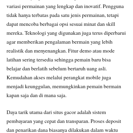
variasi permainan yang lengkap dan inovatif. Pengguna
tidak hanya terbatas pada satu jenis permainan, tetapi
dapat mencoba berbagai opsi sesuai minat dan skill
mereka. Teknologi yang digunakan juga terus diperbarui
agar memberikan pengalaman bermain yang lebih
realistik dan menyenangkan. Fitur demo atau mode
latihan sering tersedia sehingga pemain baru bisa
belajar dan berlatih sebelum bertaruh uang asli.
Kemudahan akses melalui perangkat mobile juga
menjadi keunggulan, memungkinkan pemain bermain
kapan saja dan di mana saja.
Daya tarik utama dari situs gacor adalah sistem
pembayaran yang cepat dan transparan. Proses deposit
dan penarikan dana biasanya dilakukan dalam waktu