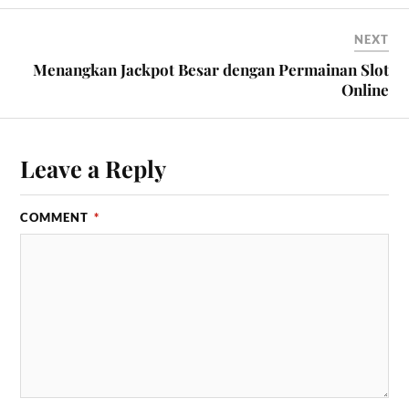
NEXT
Menangkan Jackpot Besar dengan Permainan Slot
Online
Leave a Reply
COMMENT
*