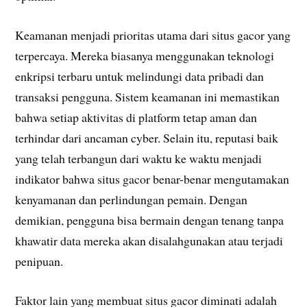
Keamanan menjadi prioritas utama dari situs gacor yang
terpercaya. Mereka biasanya menggunakan teknologi
enkripsi terbaru untuk melindungi data pribadi dan
transaksi pengguna. Sistem keamanan ini memastikan
bahwa setiap aktivitas di platform tetap aman dan
terhindar dari ancaman cyber. Selain itu, reputasi baik
yang telah terbangun dari waktu ke waktu menjadi
indikator bahwa situs gacor benar-benar mengutamakan
kenyamanan dan perlindungan pemain. Dengan
demikian, pengguna bisa bermain dengan tenang tanpa
khawatir data mereka akan disalahgunakan atau terjadi
penipuan.
Faktor lain yang membuat situs gacor diminati adalah