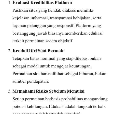
Evaluasi Kredibilitas Platform
Pastikan situs yang hendak diakses memiliki
kejelasan informasi, transparansi kebijakan, serta
layanan pelanggan yang responsif. Platform yang
bertanggung jawab biasanya memberikan edukasi
terkait permainan secara objektif.
Kendali Diri Saat Bermain
Tetapkan batas nominal yang siap dilepas, bukan
sebagai modal untuk mengejar keuntungan.
Permainan slot harus dilihat sebagai hiburan, bukan
sumber pendapatan.
Memahami Risiko Sebelum Memulai
Setiap permainan berbasis probabilitas mengandung
potensi kehilangan. Edukasi adalah langkah terbaik
agar pemain tidak bertindak impulsif.