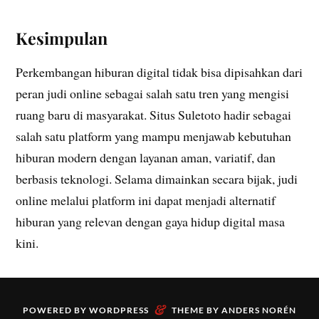
Kesimpulan
Perkembangan hiburan digital tidak bisa dipisahkan dari
peran judi online sebagai salah satu tren yang mengisi
ruang baru di masyarakat. Situs Suletoto hadir sebagai
salah satu platform yang mampu menjawab kebutuhan
hiburan modern dengan layanan aman, variatif, dan
berbasis teknologi. Selama dimainkan secara bijak, judi
online melalui platform ini dapat menjadi alternatif
hiburan yang relevan dengan gaya hidup digital masa
kini.
&
POWERED BY
WORDPRESS
THEME BY
ANDERS NORÉN