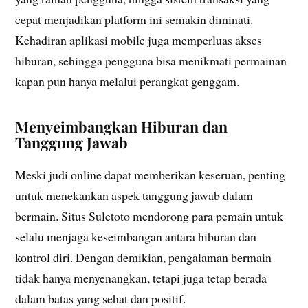
cepat menjadikan platform ini semakin diminati.
Kehadiran aplikasi mobile juga memperluas akses
hiburan, sehingga pengguna bisa menikmati permainan
kapan pun hanya melalui perangkat genggam.
Menyeimbangkan Hiburan dan
Tanggung Jawab
Meski judi online dapat memberikan keseruan, penting
untuk menekankan aspek tanggung jawab dalam
bermain. Situs Suletoto mendorong para pemain untuk
selalu menjaga keseimbangan antara hiburan dan
kontrol diri. Dengan demikian, pengalaman bermain
tidak hanya menyenangkan, tetapi juga tetap berada
dalam batas yang sehat dan positif.