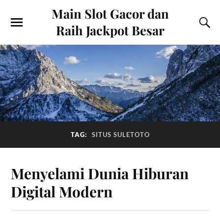
Main Slot Gacor dan
Raih Jackpot Besar
TAG:
SITUS SULETOTO
Menyelami Dunia Hiburan
Digital Modern