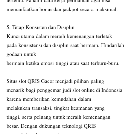
tertentu. Pahami cara kerja permainan agar bisa
memanfaatkan bonus dan jackpot secara maksimal.
5. Tetap Konsisten dan Disiplin
Kunci utama dalam meraih kemenangan terletak
pada konsistensi dan disiplin saat bermain. Hindarilah
godaan untuk
bermain ketika emosi tinggi atau saat terburu-buru.
Situs slot QRIS Gacor menjadi pilihan paling
menarik bagi penggemar judi slot online di Indonesia
karena memberikan kemudahan dalam
melakukan transaksi, tingkat keamanan yang
tinggi, serta peluang untuk meraih kemenangan
besar. Dengan dukungan teknologi QRIS