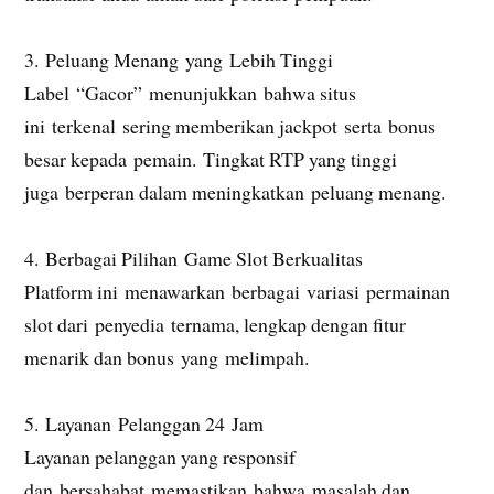
3. Peluang Menang yang Lebih Tinggi
Label “Gacor” menunjukkan bahwa situs
ini terkenal sering memberikan jackpot serta bonus
besar kepada pemain. Tingkat RTP yang tinggi
juga berperan dalam meningkatkan peluang menang.
4. Berbagai Pilihan Game Slot Berkualitas
Platform ini menawarkan berbagai variasi permainan
slot dari penyedia ternama, lengkap dengan fitur
menarik dan bonus yang melimpah.
5. Layanan Pelanggan 24 Jam
Layanan pelanggan yang responsif
dan bersahabat memastikan bahwa masalah dan