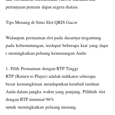
pertanyaan pemain dapat segera diatasi.
Tips Menang di Situs Slot QRIS Gacor
Walaupun permainan slot pada dasarnya tergantung
pada keberuntungan, terdapat beberapa kiat yang dapa
t meningkatkan peluang kemenangan Anda:
1. Pilih Permainan dengan RTP Tinggi
RTP (Return to Player) adalah indikator seberapa
besar kemungkinan mendapatkan kembali taruhan
Anda dalam jangka waktu yang panjang. Pilihlah slot
dengan RTP minimal 96%
untuk meningkatkan peluang menang.