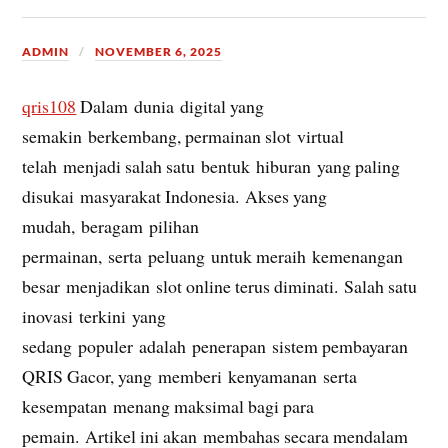
ADMIN
NOVEMBER 6, 2025
qris108
Dalam dunia digital yang
semakin berkembang, permainan slot virtual
telah menjadi salah satu bentuk hiburan yang paling
disukai masyarakat Indonesia. Akses yang
mudah, beragam pilihan
permainan, serta peluang untuk meraih kemenangan
besar menjadikan slot online terus diminati. Salah satu
inovasi terkini yang
sedang populer adalah penerapan sistem pembayaran
QRIS Gacor, yang memberi kenyamanan serta
kesempatan menang maksimal bagi para
pemain. Artikel ini akan membahas secara mendalam