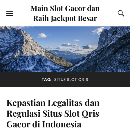
Main Slot Gacor dan
Raih Jackpot Besar
TAG:
SITUS SLOT QRIS
Kepastian Legalitas dan
Regulasi Situs Slot Qris
Gacor di Indonesia