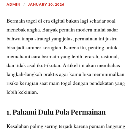
ADMIN
JANUARY 10, 2026
Bermain togel di era digital bukan lagi sekadar soal
menebak angka. Banyak pemain modern mulai sadar
bahwa tanpa strategi yang jelas, permainan ini justru
bisa jadi sumber kerugian. Karena itu, penting untuk
memahami cara bermain yang lebih terarah, rasional,
dan tidak asal ikut-ikutan. Artikel ini akan membahas
langkah-langkah praktis agar kamu bisa meminimalkan
risiko kerugian saat main togel dengan pendekatan yang
lebih kekinian.
1. Pahami Dulu Pola Permainan
Kesalahan paling sering terjadi karena pemain langsung