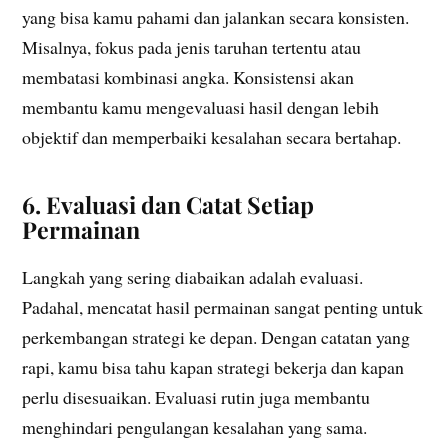
yang bisa kamu pahami dan jalankan secara konsisten.
Misalnya, fokus pada jenis taruhan tertentu atau
membatasi kombinasi angka. Konsistensi akan
membantu kamu mengevaluasi hasil dengan lebih
objektif dan memperbaiki kesalahan secara bertahap.
6. Evaluasi dan Catat Setiap
Permainan
Langkah yang sering diabaikan adalah evaluasi.
Padahal, mencatat hasil permainan sangat penting untuk
perkembangan strategi ke depan. Dengan catatan yang
rapi, kamu bisa tahu kapan strategi bekerja dan kapan
perlu disesuaikan. Evaluasi rutin juga membantu
menghindari pengulangan kesalahan yang sama.