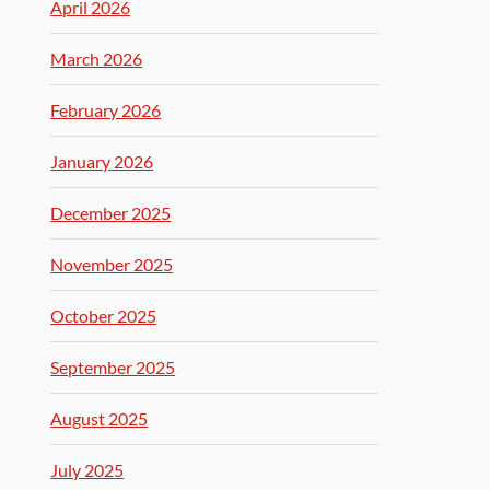
April 2026
March 2026
February 2026
January 2026
December 2025
November 2025
October 2025
September 2025
August 2025
July 2025