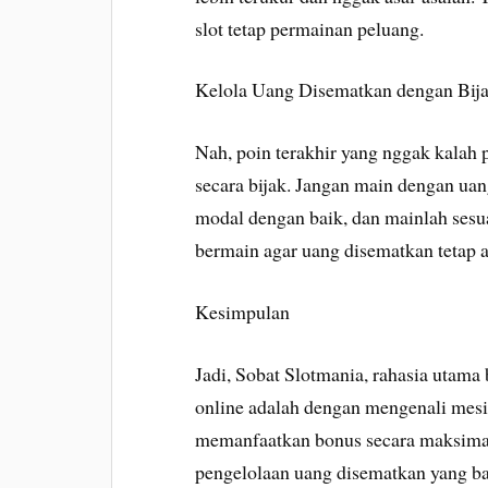
slot tetap permainan peluang.
Kelola Uang Disematkan dengan Bij
Nah, poin terakhir yang nggak kalah
secara bijak. Jangan main dengan u
modal dengan baik, dan mainlah sesu
bermain agar uang disematkan tetap 
Kesimpulan
Jadi, Sobat Slotmania, rahasia utama
online adalah dengan mengenali mesin
memanfaatkan bonus secara maksimal,
pengelolaan uang disematkan yang b