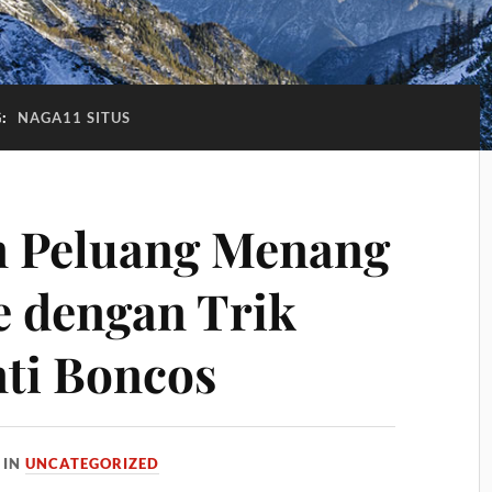
G:
NAGA11 SITUS
 Peluang Menang
ne dengan Trik
nti Boncos
IN
UNCATEGORIZED