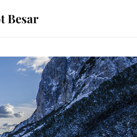
t Besar