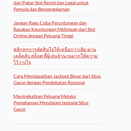
dari Pakar Slot Resmi dan Legal untuk
Pemula dan Berpengalaman
Jangan Ragu Coba Peruntungan dan
Rasakan Keuntungan Melimpah dari Slot
Online dengan Peluang Tinggi
พลิกทุกการตัดสินใจให้เหนือกว่าเดิม ผ่าน
เคล็ดลับ สล็อต ที่ผู้เล่นจำนวนมากให้ความ
ไว้วางใจ
Cara Mendapatkan Jackpot Besar dari Situs
Gacor dengan Pendekatan Rasional
Meningkatkan Peluang Melalui
Pemahaman Mendalam tentang Situs
Gacor