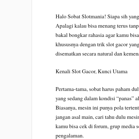
Halo Sobat Slotmania! Siapa sih yang
Apalagi kalau bisa menang terus tanpa 
bakal bongkar rahasia agar kamu bisa
khususnya dengan trik slot gacor yang
disematkan secara natural dan keme
Kenali Slot Gacor, Kunci Utama
Pertama-tama, sobat harus paham dulu 
yang sedang dalam kondisi “panas” a
Biasanya, mesin ini punya pola tertent
jangan asal main, cari tahu dulu mesi
kamu bisa cek di forum, grup media so
pengalaman.