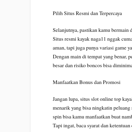
Pilih Situs Resmi dan Terpercaya
Selanjutnya, pastikan kamu bermain di
Situs resmi kayak naga11 nggak cum
aman, tapi juga punya variasi game y
Dengan main di tempat yang benar, 
besar dan risiko boncos bisa diminimal
Manfaatkan Bonus dan Promosi
Jangan lupa, situs slot online top k
menarik yang bisa ningkatin peluang
spin bisa kamu manfaatkan buat na
Tapi ingat, baca syarat dan ketentua