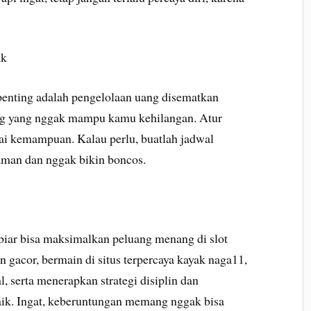
ak
 penting adalah pengelolaan uang disematkan
ang yang nggak mampu kamu kehilangan. Atur
ai kemampuan. Kalau perlu, buatlah jadwal
aman dan nggak bikin boncos.
 biar bisa maksimalkan peluang menang di slot
 gacor, bermain di situs terpercaya kayak naga11,
 serta menerapkan strategi disiplin dan
aik. Ingat, keberuntungan memang nggak bisa