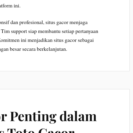
tform ini.
sif dan profesional, situs gacor menjaga
 Tim support siap membantu setiap pertanyaan
Komitmen ini menjadikan situs gacor sebagai
gan besar secara berkelanjutan.
r Penting dalam
s Toto Gacor