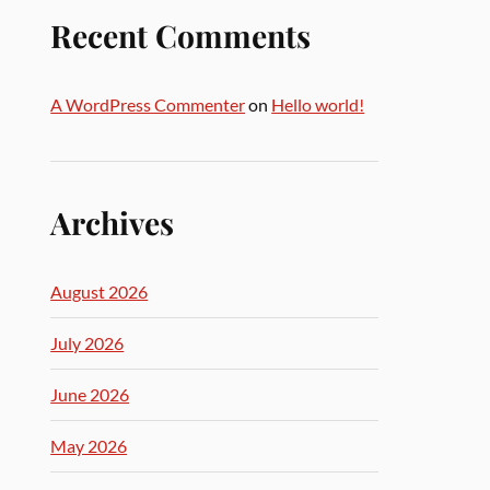
Recent Comments
A WordPress Commenter
on
Hello world!
Archives
August 2026
July 2026
June 2026
May 2026