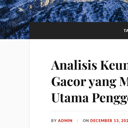
T
Analisis Keu
Gacor yang M
Utama Pengg
BY
ADMIN
ON
DECEMBER 13, 20