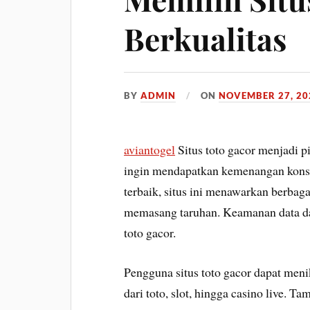
Berkualitas
BY
ADMIN
ON
NOVEMBER 27, 20
aviantogel
Situs toto gacor menjadi pi
ingin mendapatkan kemenangan konsis
terbaik, situs ini menawarkan berba
memasang taruhan. Keamanan data dan
toto gacor.
Pengguna situs toto gacor dapat meni
dari toto, slot, hingga casino live.