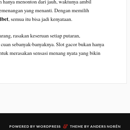
an hanya menonton dari jauh, waktunya ambil
 kemenangan yang menanti. Dengan memilih
lbet
, semua itu bisa jadi kenyataan.
rang, rasakan keseruan setiap putaran,
cuan sebanyak-banyaknya. Slot gacor bukan hanya
tuk merasakan sensasi menang nyata yang bikin
&
POWERED BY
WORDPRESS
THEME BY
ANDERS NORÉN