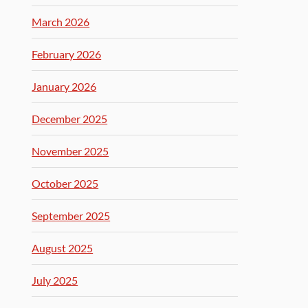
March 2026
February 2026
January 2026
December 2025
November 2025
October 2025
September 2025
August 2025
July 2025