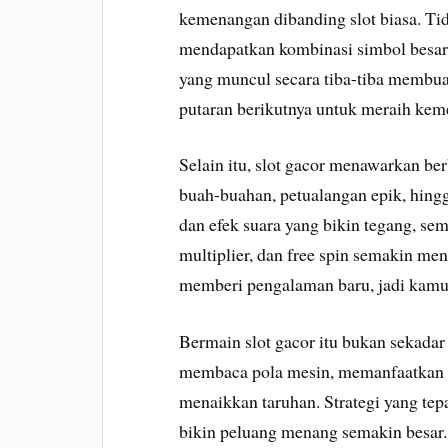
kemenangan dibanding slot biasa. Ti
mendapatkan kombinasi simbol besar, 
yang muncul secara tiba-tiba membua
putaran berikutnya untuk meraih kem
Selain itu, slot gacor menawarkan ber
buah-buahan, petualangan epik, hin
dan efek suara yang bikin tegang, semua
multiplier, dan free spin semakin m
memberi pengalaman baru, jadi kamu
Bermain slot gacor itu bukan sekada
membaca pola mesin, memanfaatkan b
menaikkan taruhan. Strategi yang tepa
bikin peluang menang semakin besar. 