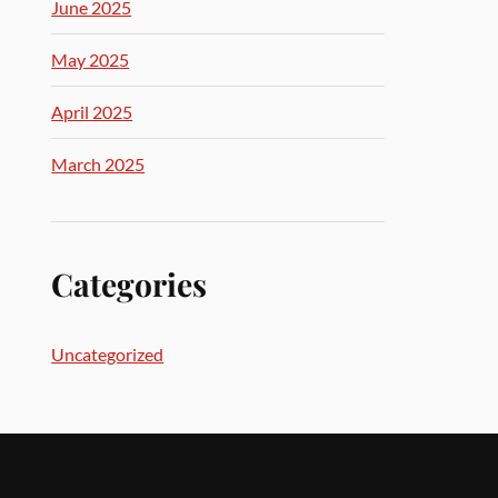
June 2025
May 2025
April 2025
March 2025
Categories
Uncategorized