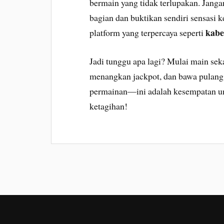
bermain yang tidak terlupakan. Jang
bagian dan buktikan sendiri sensasi
kabe
platform yang terpercaya seperti
Jadi tunggu apa lagi? Mulai main seka
menangkan jackpot, dan bawa pulang 
permainan—ini adalah kesempatan un
ketagihan!