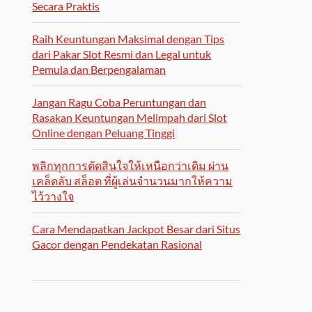
Secara Praktis
Raih Keuntungan Maksimal dengan Tips
dari Pakar Slot Resmi dan Legal untuk
Pemula dan Berpengalaman
Jangan Ragu Coba Peruntungan dan
Rasakan Keuntungan Melimpah dari Slot
Online dengan Peluang Tinggi
พลิกทุกการตัดสินใจให้เหนือกว่าเดิม ผ่าน
เคล็ดลับ สล็อต ที่ผู้เล่นจำนวนมากให้ความ
ไว้วางใจ
Cara Mendapatkan Jackpot Besar dari Situs
Gacor dengan Pendekatan Rasional