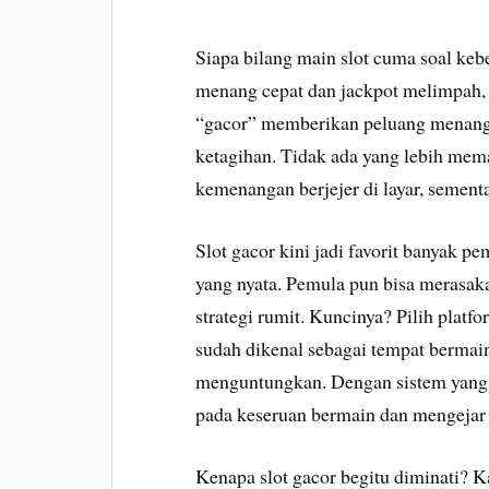
Siapa bilang main slot cuma soal ke
menang cepat dan jackpot melimpah, 
“gacor” memberikan peluang menang 
ketagihan. Tidak ada yang lebih mem
kemenangan berjejer di layar, semen
Slot gacor kini jadi favorit banyak
yang nyata. Pemula pun bisa merasak
strategi rumit. Kuncinya? Pilih platf
sudah dikenal sebagai tempat bermain
menguntungkan. Dengan sistem yang f
pada keseruan bermain dan mengejar 
Kenapa slot gacor begitu diminati? K