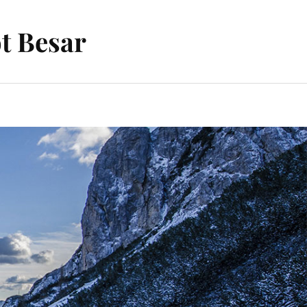
t Besar