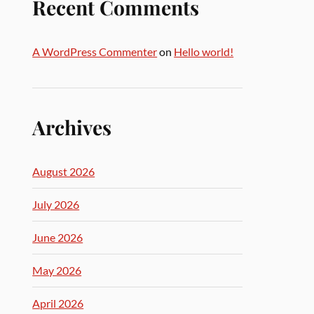
Recent Comments
A WordPress Commenter
on
Hello world!
Archives
August 2026
July 2026
June 2026
May 2026
April 2026