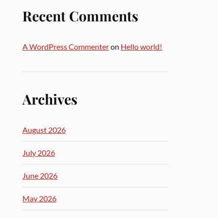
Recent Comments
A WordPress Commenter
on
Hello world!
Archives
August 2026
July 2026
June 2026
May 2026