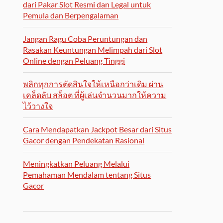
dari Pakar Slot Resmi dan Legal untuk
Pemula dan Berpengalaman
Jangan Ragu Coba Peruntungan dan
Rasakan Keuntungan Melimpah dari Slot
Online dengan Peluang Tinggi
พลิกทุกการตัดสินใจให้เหนือกว่าเดิม ผ่าน
เคล็ดลับ สล็อต ที่ผู้เล่นจำนวนมากให้ความ
ไว้วางใจ
Cara Mendapatkan Jackpot Besar dari Situs
Gacor dengan Pendekatan Rasional
Meningkatkan Peluang Melalui
Pemahaman Mendalam tentang Situs
Gacor