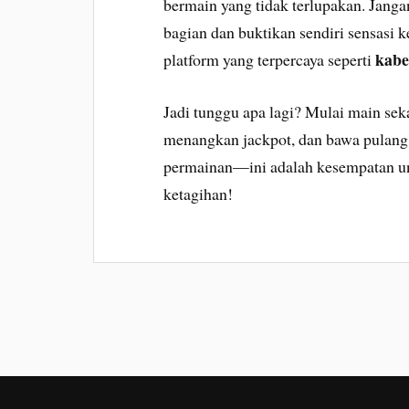
bermain yang tidak terlupakan. Jang
bagian dan buktikan sendiri sensasi
kabe
platform yang terpercaya seperti
Jadi tunggu apa lagi? Mulai main seka
menangkan jackpot, dan bawa pulang 
permainan—ini adalah kesempatan un
ketagihan!