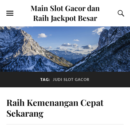
Main Slot Gacor dan
Raih Jackpot Besar
TAG:
JUDI SLOT GACOR
Raih Kemenangan Cepat
Sekarang