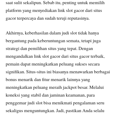
saat sulit sekalipun. Sebab itu, penting untuk memilih
platform yang menyediakan link slot gacor dari situs
gacor terpercaya dan sudah teruji reputasinya.
Akhirnya, keberhasilan dalam judi slot tidak hanya
bergantung pada keberuntungan semata, tetapi juga
strategi dan pemilihan situs yang tepat. Dengan
mengandalkan link slot gacor dari situs gacor terbaik,
pemain dapat meningkatkan peluang sukses secara
signifikan. Situs-situs ini biasanya menawarkan berbagai
bonus menarik dan fitur menarik lainnya yang
meningkatkan peluang meraih jackpot besar. Melalui
koneksi yang stabil dan jaminan keamanan, para
penggemar judi slot bisa menikmati pengalaman seru
sekaligus menguntungkan. Jadi, pastikan Anda selalu