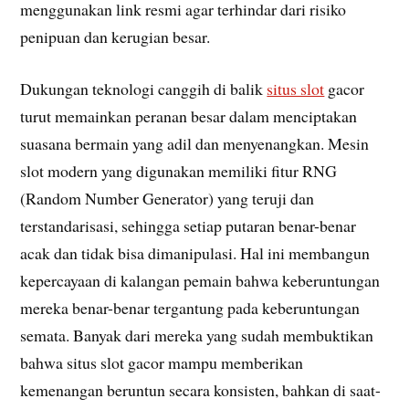
menggunakan link resmi agar terhindar dari risiko
penipuan dan kerugian besar.
Dukungan teknologi canggih di balik
situs slot
gacor
turut memainkan peranan besar dalam menciptakan
suasana bermain yang adil dan menyenangkan. Mesin
slot modern yang digunakan memiliki fitur RNG
(Random Number Generator) yang teruji dan
terstandarisasi, sehingga setiap putaran benar-benar
acak dan tidak bisa dimanipulasi. Hal ini membangun
kepercayaan di kalangan pemain bahwa keberuntungan
mereka benar-benar tergantung pada keberuntungan
semata. Banyak dari mereka yang sudah membuktikan
bahwa situs slot gacor mampu memberikan
kemenangan beruntun secara konsisten, bahkan di saat-