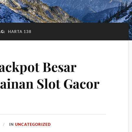
AG:
HARTA 138
ackpot Besar
ainan Slot Gacor
IN
UNCATEGORIZED