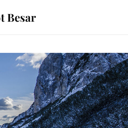
t Besar