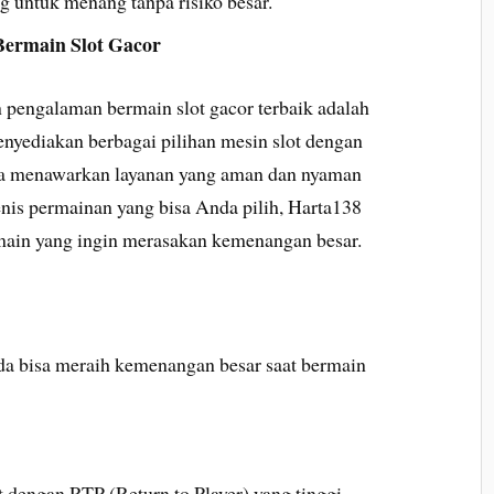
 untuk menang tanpa risiko besar.
Bermain Slot Gacor
 pengalaman bermain slot gacor terbaik adalah
menyediakan berbagai pilihan mesin slot dengan
uga menawarkan layanan yang aman dan nyaman
nis permainan yang bisa Anda pilih, Harta138
main yang ingin merasakan kemenangan besar.
nda bisa meraih kemenangan besar saat bermain
 dengan RTP (Return to Player) yang tinggi.