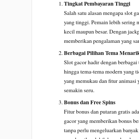
Tingkat Pembayaran Tinggi
Salah satu alasan mengapa slot g
yang tinggi. Pemain lebih serin
kecil maupun besar. Dengan jackp
memberikan pengalaman yang sa
Berbagai Pilihan Tema Menari
Slot gacor hadir dengan berbagai 
hingga tema-tema modern yang t
yang memukau dan fitur animasi 
semakin seru.
Bonus dan Free Spins
Fitur bonus dan putaran gratis ad
gacor yang memberikan bonus bes
tanpa perlu mengeluarkan banyak 