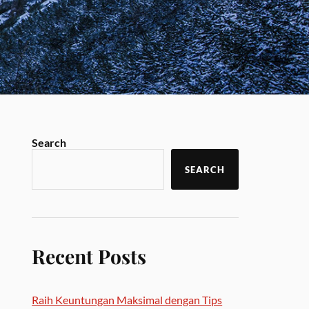
Search
SEARCH
Recent Posts
Raih Keuntungan Maksimal dengan Tips