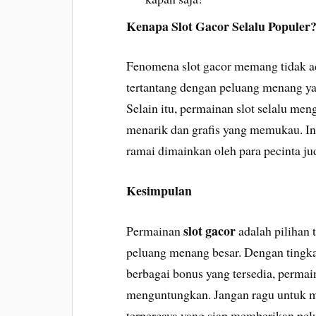
Kenapa Slot Gacor Selalu Populer
Fenomena slot gacor memang tidak a
tertantang dengan peluang menang ya
Selain itu, permainan slot selalu me
menarik dan grafis yang memukau. In
ramai dimainkan oleh para pecinta jud
Kesimpulan
slot gacor
Permainan
adalah pilihan 
peluang menang besar. Dengan tingka
berbagai bonus yang tersedia, perma
menguntungkan. Jangan ragu untuk m
terpercaya yang siap memberikan pel