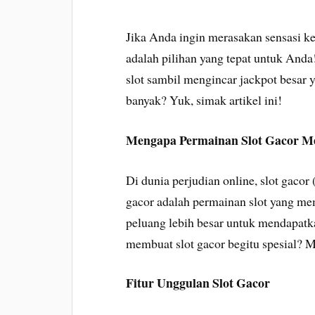
Jika Anda ingin merasakan sensasi k
adalah pilihan yang tepat untuk And
slot sambil mengincar jackpot besar 
banyak? Yuk, simak artikel ini!
Mengapa Permainan Slot Gacor Me
Di dunia perjudian online, slot gaco
gacor adalah permainan slot yang me
peluang lebih besar untuk mendapatka
membuat slot gacor begitu spesial? Ma
Fitur Unggulan Slot Gacor