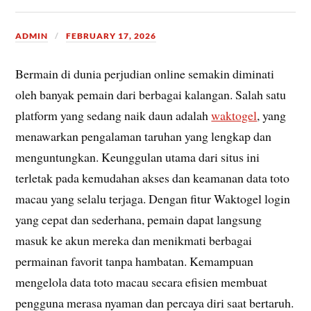
ADMIN
FEBRUARY 17, 2026
Bermain di dunia perjudian online semakin diminati
oleh banyak pemain dari berbagai kalangan. Salah satu
platform yang sedang naik daun adalah
waktogel
, yang
menawarkan pengalaman taruhan yang lengkap dan
menguntungkan. Keunggulan utama dari situs ini
terletak pada kemudahan akses dan keamanan data toto
macau yang selalu terjaga. Dengan fitur Waktogel login
yang cepat dan sederhana, pemain dapat langsung
masuk ke akun mereka dan menikmati berbagai
permainan favorit tanpa hambatan. Kemampuan
mengelola data toto macau secara efisien membuat
pengguna merasa nyaman dan percaya diri saat bertaruh.