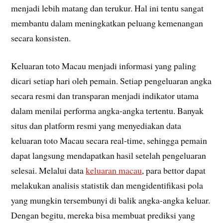
menjadi lebih matang dan terukur. Hal ini tentu sangat
membantu dalam meningkatkan peluang kemenangan
secara konsisten.
Keluaran toto Macau menjadi informasi yang paling
dicari setiap hari oleh pemain. Setiap pengeluaran angka
secara resmi dan transparan menjadi indikator utama
dalam menilai performa angka-angka tertentu. Banyak
situs dan platform resmi yang menyediakan data
keluaran toto Macau secara real-time, sehingga pemain
dapat langsung mendapatkan hasil setelah pengeluaran
selesai. Melalui data
keluaran macau
, para bettor dapat
melakukan analisis statistik dan mengidentifikasi pola
yang mungkin tersembunyi di balik angka-angka keluar.
Dengan begitu, mereka bisa membuat prediksi yang