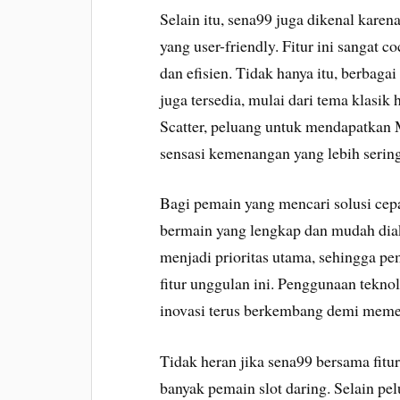
Selain itu, sena99 juga dikenal kare
yang user-friendly. Fitur ini sangat 
dan efisien. Tidak hanya itu, berbag
juga tersedia, mulai dari tema klasi
Scatter, peluang untuk mendapatkan
sensasi kemenangan yang lebih seri
Bagi pemain yang mencari solusi cep
bermain yang lengkap dan mudah diak
menjadi prioritas utama, sehingga p
fitur unggulan ini. Penggunaan tekn
inovasi terus berkembang demi meme
Tidak heran jika sena99 bersama fitu
banyak pemain slot daring. Selain p