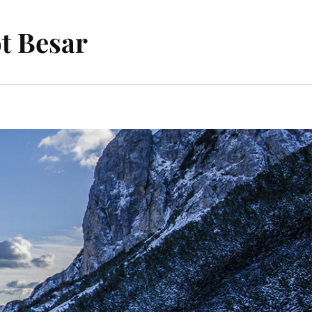
t Besar