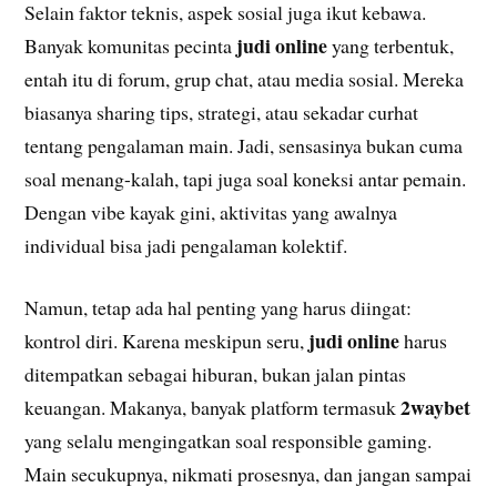
Selain faktor teknis, aspek sosial juga ikut kebawa.
judi online
Banyak komunitas pecinta
yang terbentuk,
entah itu di forum, grup chat, atau media sosial. Mereka
biasanya sharing tips, strategi, atau sekadar curhat
tentang pengalaman main. Jadi, sensasinya bukan cuma
soal menang-kalah, tapi juga soal koneksi antar pemain.
Dengan vibe kayak gini, aktivitas yang awalnya
individual bisa jadi pengalaman kolektif.
Namun, tetap ada hal penting yang harus diingat:
judi online
kontrol diri. Karena meskipun seru,
harus
ditempatkan sebagai hiburan, bukan jalan pintas
2waybet
keuangan. Makanya, banyak platform termasuk
yang selalu mengingatkan soal responsible gaming.
Main secukupnya, nikmati prosesnya, dan jangan sampai