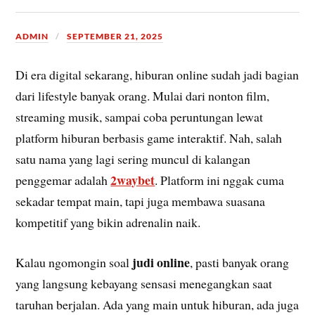
ADMIN
SEPTEMBER 21, 2025
Di era digital sekarang, hiburan online sudah jadi bagian
dari lifestyle banyak orang. Mulai dari nonton film,
streaming musik, sampai coba peruntungan lewat
platform hiburan berbasis game interaktif. Nah, salah
satu nama yang lagi sering muncul di kalangan
2waybet
penggemar adalah
. Platform ini nggak cuma
sekadar tempat main, tapi juga membawa suasana
kompetitif yang bikin adrenalin naik.
judi online
Kalau ngomongin soal
, pasti banyak orang
yang langsung kebayang sensasi menegangkan saat
taruhan berjalan. Ada yang main untuk hiburan, ada juga